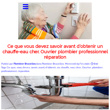
Ce que vous devez savoir avant d'obtenir un
chauffe-eau cher. Ouvrier plombier professionnel
réparation
Publié par
Plombier Bruxelles
dans
Plombier Bruxelles
· Mercredi 05 Fév 2020 ·
8:00
Tags:
Ce
,
que
,
vous
,
devez
,
savoir
,
avant
,
d'obtenir
,
un
,
chauffe
,
eau
,
cher.
,
Ouvrier
,
plombier
,
professionnel
,
réparation