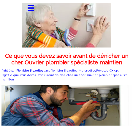
Ce que vous devez savoir avant de dénicher un
cher. Ouvrier plombier spécialiste maintien
Publié par
Plombier Bruxelles
dans
Plombier Bruxelles
· Mercredi 05 Fév 2020 ·
7:45
Tags:
Ce
,
que
,
vous
,
devez
,
savoir
,
avant
,
de
,
dénicher
,
un
,
cher.
,
Ouvrier
,
plombier
,
spécialiste
,
maintien