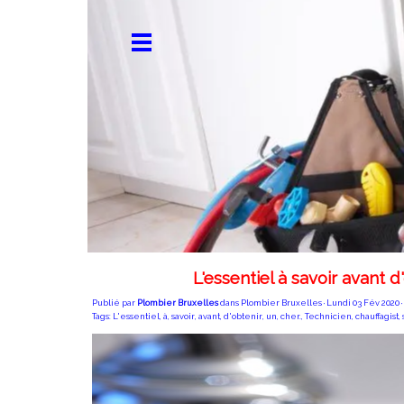
L'essentiel à savoir avant d
Publié par
Plombier Bruxelles
dans
Plombier Bruxelles
· Lundi 03 Fév 2020 ·
Tags:
L'essentiel
,
à
,
savoir
,
avant
,
d'obtenir
,
un
,
cher.
,
Technicien
,
chauffagist
,