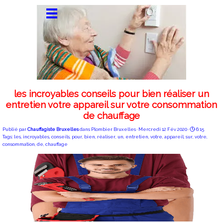
les incroyables conseils pour bien réaliser un
entretien votre appareil sur votre consommation
de chauffage
Publié par
Chauffagiste Bruxelles
dans
Plombier Bruxelles
· Mercredi 12 Fév 2020 ·
6:15
Tags:
les
,
incroyables
,
conseils
,
pour
,
bien
,
réaliser
,
un
,
entretien
,
votre
,
appareil
,
sur
,
votre
,
consommation
,
de
,
chauffage