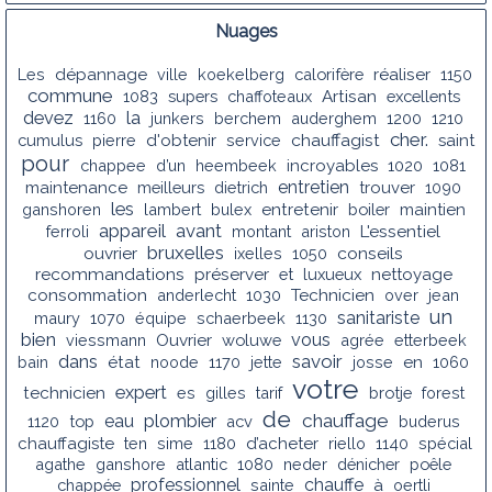
Nuages
Les
dépannage
ville
koekelberg
calorifère
réaliser
1150
commune
1083
supers
chaffoteaux
Artisan
excellents
la
devez
1160
junkers
berchem
auderghem
1200
1210
cher.
chauffagist
cumulus
pierre
d'obtenir
service
saint
pour
chappee
d’un
heembeek
incroyables
1020
1081
entretien
maintenance
meilleurs
dietrich
trouver
1090
les
ganshoren
lambert
bulex
entretenir
boiler
maintien
appareil
avant
ferroli
montant
ariston
L'essentiel
bruxelles
conseils
ouvrier
ixelles
1050
recommandations
préserver
et
luxueux
nettoyage
consommation
anderlecht
1030
Technicien
over
jean
un
sanitariste
maury
1070
équipe
schaerbeek
1130
bien
vous
viessmann
Ouvrier
woluwe
agrée
etterbeek
dans
savoir
bain
état
noode
1170
jette
josse
en
1060
votre
expert
technicien
es
gilles
tarif
brotje
forest
de
chauffage
eau
plombier
1120
top
acv
buderus
chauffagiste
ten
sime
1180
d’acheter
riello
1140
spécial
agathe
ganshore
atlantic
1080
neder
dénicher
poêle
professionnel
chauffe
chappée
sainte
à
oertli