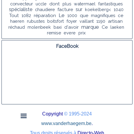
convecteur
uccle
dont
plus
watermael
fantastiques
spécialiste
sur
chaudiere
facture
koekelberg<
1040
Le
Tout
1082
réparation
1000
que
magnifiques
ce
haeren
rubustes
boitsfort
foyer
vaillant
1190
artisan
marque
réchaud
molenbeek
baxi
d'avoir
Ce
laeken
remise
evere
prix
FaceBook
Copyright
© 1995-2024
www.vanderhaegem.be
.
Tous droits réservés à
D
irecto-Web