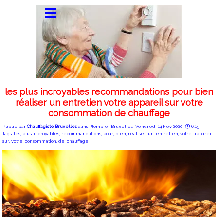
les plus incroyables recommandations pour bien
réaliser un entretien votre appareil sur votre
consommation de chauffage
Publié par
Chauffagiste Bruxelles
dans
Plombier Bruxelles
· Vendredi 14 Fév 2020 ·
6:15
Tags:
les
,
plus
,
incroyables
,
recommandations
,
pour
,
bien
,
réaliser
,
un
,
entretien
,
votre
,
appareil
,
sur
,
votre
,
consommation
,
de
,
chauffage