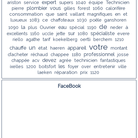
expert
ariston
service
supers
1040
équipe
Technicien
plombier
vous
pierre
gilles
forest
1060
calorifère
consommation
que
saint
vaillant
magnifiques
en
et
luxueux
1083
ce
chaffoteaux
1030
poêle
ganshoren
de
la
eau
1090
plus
Ouvrier
spécial
1190
neder
à
sur
spécialiste
excellents
1160
uccle
jette
1080
evere
riello
agathe
tarif
koekelberg
oertli
berchem
1210
votre
un
appareil
chauffe
état
haeren
montant
professionnel
d’acheter
réchaud
chappee
1180
josse
devez
chappée
acv
agrée
technicien
fantastiques
les
ixelles
1200
boitsfort
foyer
over
entretenir
ville
laeken
réparation
prix
1120
FaceBook