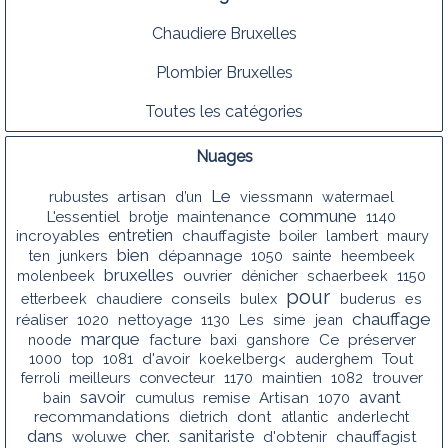
Chaudiere Bruxelles
Plombier Bruxelles
Toutes les catégories
Nuages
Le
rubustes
artisan
d’un
viessmann
watermael
commune
L'essentiel
brotje
maintenance
1140
entretien
incroyables
chauffagiste
boiler
lambert
maury
bien
ten
junkers
dépannage
1050
sainte
heembeek
bruxelles
molenbeek
ouvrier
dénicher
schaerbeek
1150
pour
conseils
etterbeek
chaudiere
bulex
buderus
es
chauffage
réaliser
1020
nettoyage
1130
Les
sime
jean
marque
noode
facture
baxi
ganshore
Ce
préserver
1000
top
1081
d'avoir
koekelberg<
auderghem
Tout
ferroli
meilleurs
convecteur
1170
maintien
1082
trouver
savoir
avant
bain
cumulus
remise
Artisan
1070
recommandations
dietrich
dont
atlantic
anderlecht
dans
cher.
sanitariste
chauffagist
woluwe
d'obtenir