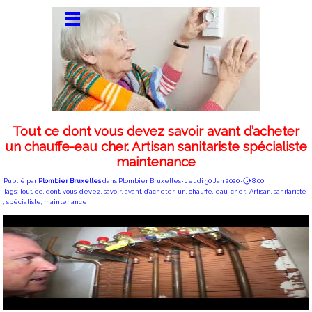
Tout ce dont vous devez savoir avant d’acheter
un chauffe-eau cher. Artisan sanitariste spécialiste
maintenance
Publié par
Plombier Bruxelles
dans
Plombier Bruxelles
· Jeudi 30 Jan 2020 ·
8:00
Tags:
Tout
,
ce
,
dont
,
vous
,
devez
,
savoir
,
avant
,
d’acheter
,
un
,
chauffe
,
eau
,
cher.
,
Artisan
,
sanitariste
,
spécialiste
,
maintenance