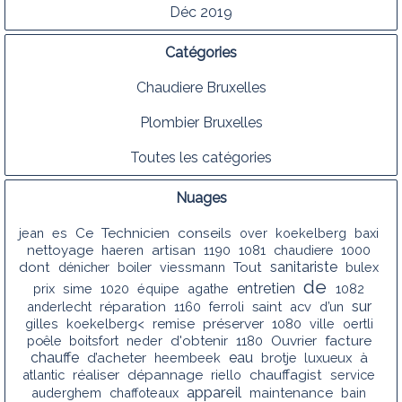
Déc 2019
Catégories
Chaudiere Bruxelles
Plombier Bruxelles
Toutes les catégories
Nuages
conseils
jean
es
Ce
Technicien
over
koekelberg
baxi
nettoyage
haeren
artisan
1190
1081
chaudiere
1000
sanitariste
dont
dénicher
boiler
viessmann
Tout
bulex
de
entretien
prix
sime
1020
équipe
agathe
1082
sur
anderlecht
réparation
1160
ferroli
saint
acv
d’un
gilles
koekelberg<
remise
préserver
1080
ville
oertli
poêle
boitsfort
neder
d'obtenir
1180
Ouvrier
facture
chauffe
eau
d’acheter
heembeek
brotje
luxueux
à
chauffagist
atlantic
réaliser
dépannage
riello
service
appareil
auderghem
chaffoteaux
maintenance
bain