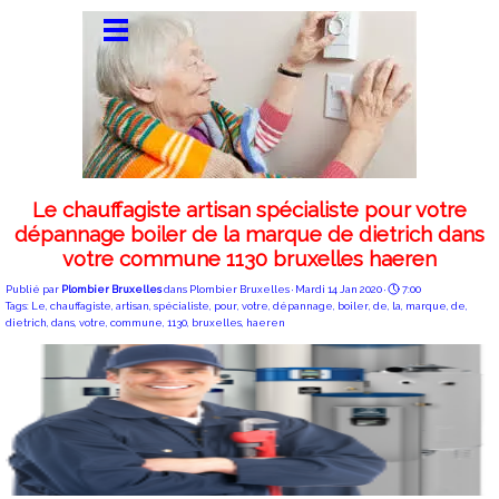
Le chauffagiste artisan spécialiste pour votre
dépannage boiler de la marque de dietrich dans
votre commune 1130 bruxelles haeren
Publié par
Plombier Bruxelles
dans
Plombier Bruxelles
· Mardi 14 Jan 2020 ·
7:00
Tags:
Le
,
chauffagiste
,
artisan
,
spécialiste
,
pour
,
votre
,
dépannage
,
boiler
,
de
,
la
,
marque
,
de
,
dietrich
,
dans
,
votre
,
commune
,
1130
,
bruxelles
,
haeren