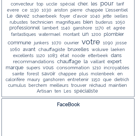
pour
cher.
les
convecteur
top
uccle
spécial
tarif
evere
ce
1130
1030
ariston
pierre
chappée
L'essentiel
Le
devez
schaerbeek
foyer
d'avoir
1040
jette
ixelles
bien
rubustes
technicien
magnifiques
buderus
1050
professionnel
lambert
1140
ganshore
1170
et
agrée
un
plombier
fantastiques
watermael
montant
1200
votre
commune
junkers
1070
ouvrier
1090
josse
avant
bruxelles
1060
chauffagiste
woluwe
laeken
dans
excellents
1120
1083
état
noode
etterbeek
chauffage
la
recommandations
expert
vaillant
marque
vous
supers
consommation
1210
incroyables
savoir
sainte
forest
chappee
plus
molenbeek
en
calorifère
maury
ganshoren
entretenir
1150
que
dietrich
cumulus
berchem
meilleurs
trouver
réchaud
maintien
spécialiste
Artisan
ten
Les
FaceBook