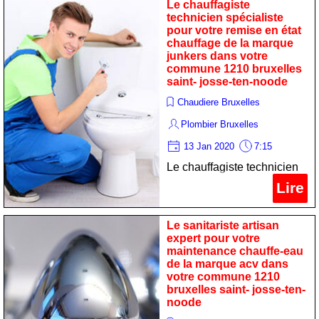
commune 1210 bruxelles
Le chauffagiste
technicien spécialiste
saint- josse-ten-noode
pour votre remise en état
chauffage de la marque
junkers dans votre
commune 1210 bruxelles
saint- josse-ten-noode
Chaudiere Bruxelles
Plombier Bruxelles
13 Jan 2020
7:15
Le chauffagiste technicien
spécialiste pour votre
Lire
remise en état chauffage de
la marque junkers dans
Le sanitariste artisan
votre commune 1210
expert pour votre
maintenance chauffe-eau
bruxelles saint- josse-ten-
de la marque acv dans
noode
votre commune 1210
bruxelles saint- josse-ten-
noode