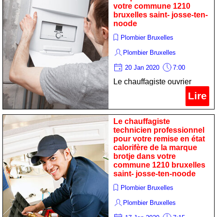
noode
votre commune 1210
bruxelles saint- josse-ten-
noode
Plombier Bruxelles
Plombier Bruxelles
20 Jan 2020
7:00
Le chauffagiste ouvrier
expert pour votre
Lire
dépannage cumulus de la
marque viessmann dans
Le chauffagiste
votre commune 1210
technicien professionnel
pour votre remise en état
bruxelles saint- josse-ten-
calorifère de la marque
noode
brotje dans votre
commune 1210 bruxelles
saint- josse-ten-noode
Plombier Bruxelles
Plombier Bruxelles