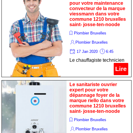
pour votre maintenance
saint- josse-ten-noode
convecteur de la marque
viessmann dans votre
commune 1210 bruxelles
saint- josse-ten-noode
Plombier Bruxelles
Plombier Bruxelles
17 Jan 2020
6:45
Le chauffagiste technicien
spécialiste pour votre
Lire
maintenance convecteur de
la marque viessmann dans
Le sanitariste ouvrier
votre commune 1210
expert pour votre
dépannage foyer de la
bruxelles saint- josse-ten-
marque riello dans votre
noode
commune 1210 bruxelles
saint- josse-ten-noode
Plombier Bruxelles
Plombier Bruxelles