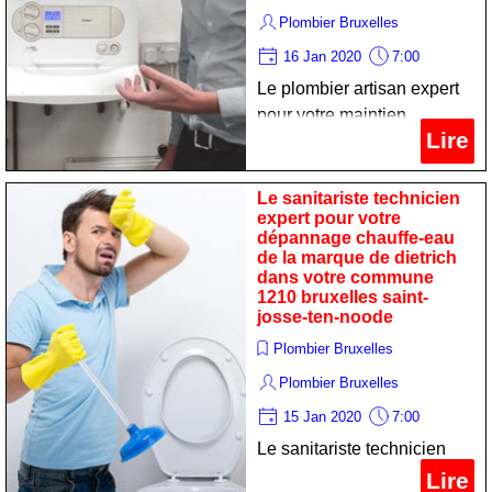
Plombier Bruxelles
16 Jan 2020
7:00
Le plombier artisan expert
pour votre maintien
Lire
chaudiere de la marque
buderus dans votre
commune 1210 bruxelles
Le sanitariste technicien
expert pour votre
saint- josse-ten-noode
dépannage chauffe-eau
de la marque de dietrich
dans votre commune
1210 bruxelles saint-
josse-ten-noode
Plombier Bruxelles
Plombier Bruxelles
15 Jan 2020
7:00
Le sanitariste technicien
expert pour votre
Lire