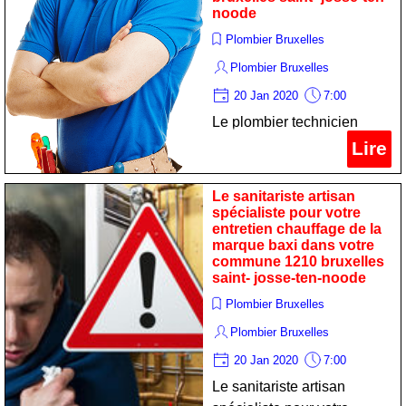
noode
Plombier Bruxelles
Plombier Bruxelles
20 Jan 2020
7:00
Le plombier technicien
professionnel pour votre
Lire
nettoyage chaudiere de la
marque de dietrich dans
Le sanitariste artisan
votre commune 1210
spécialiste pour votre
entretien chauffage de la
bruxelles saint- josse-ten-
marque baxi dans votre
noode
commune 1210 bruxelles
saint- josse-ten-noode
Plombier Bruxelles
Plombier Bruxelles
20 Jan 2020
7:00
Le sanitariste artisan