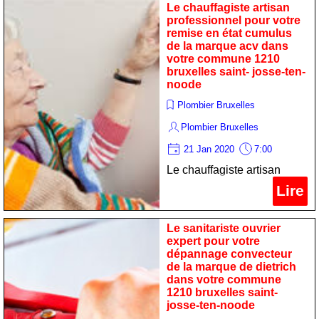
marque de dietrich dans
Le chauffagiste artisan
votre commune 1210
professionnel pour votre
remise en état cumulus
bruxelles saint- josse-ten-
de la marque acv dans
noode
votre commune 1210
bruxelles saint- josse-ten-
noode
Plombier Bruxelles
Plombier Bruxelles
21 Jan 2020
7:00
Le chauffagiste artisan
professionnel pour votre
Lire
remise en état cumulus de
la marque acv dans votre
Le sanitariste ouvrier
commune 1210 bruxelles
expert pour votre
dépannage convecteur
saint- josse-ten-noode
de la marque de dietrich
dans votre commune
1210 bruxelles saint-
josse-ten-noode