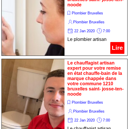
noode
Plombier Bruxelles
Plombier Bruxelles
22 Jan 2020
7:00
Le plombier artisan
professionnel pour votre
Lire
maintenance chaudiere de
la marque oertli dans votre
Le chauffagist artisan
commune 1210 bruxelles
expert pour votre remise
en état chauffe-bain de la
saint- josse-ten-noode
marque chappée dans
votre commune 1210
bruxelles saint- josse-ten-
noode
Plombier Bruxelles
Plombier Bruxelles
22 Jan 2020
7:00
Le chauffagist artisan