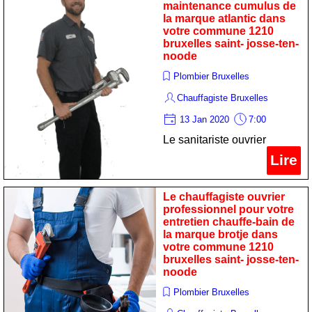
maintenance cumulus de
saint- josse-ten-noode
la marque atlantic dans
votre commune 1210
bruxelles saint- josse-ten-
noode
Plombier Bruxelles
Chauffagiste Bruxelles
13 Jan 2020
7:00
Le sanitariste ouvrier
spécialiste pour votre
Lire
maintenance cumulus de la
marque atlantic dans votre
Le chauffagiste ouvrier
commune 1210 bruxelles
professionnel pour votre
entretien chauffe-bain de
saint- josse-ten-noode
la marque brotje dans
votre commune 1210
bruxelles saint- josse-ten-
noode
Plombier Bruxelles