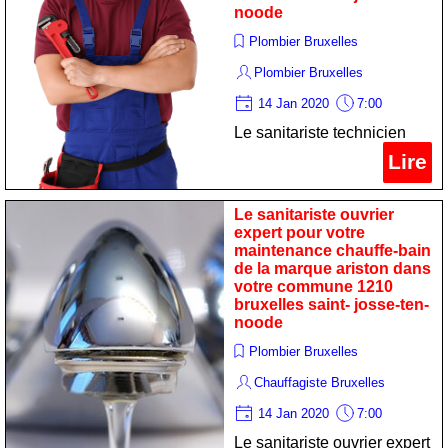
noode
Plombier Bruxelles
Plombier Bruxelles
14 Jan 2020
7:00
Le sanitariste technicien
professionnel pour votre
Lire
nettoyage calorifère de la
marque viessmann dans
Le sanitariste ouvrier
votre commune 1210
expert pour votre
maintenance chauffe-bain
bruxelles saint- josse-ten-
de la marque ariston dans
noode
votre commune 1210
bruxelles saint- josse-ten-
noode
Plombier Bruxelles
Chauffagiste Bruxelles
14 Jan 2020
7:00
Le sanitariste ouvrier expert