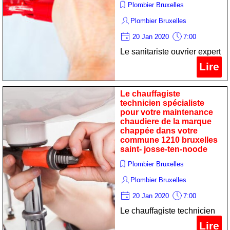
Plombier Bruxelles
Plombier Bruxelles
20 Jan 2020
7:00
Le sanitariste ouvrier expert
pour votre dépannage
Lire
convecteur de la marque de
dietrich dans votre
Le chauffagiste
commune 1210 bruxelles
technicien spécialiste
pour votre maintenance
saint- josse-ten-noode
chaudiere de la marque
chappée dans votre
commune 1210 bruxelles
saint- josse-ten-noode
Plombier Bruxelles
Plombier Bruxelles
20 Jan 2020
7:00
Le chauffagiste technicien
spécialiste pour votre
Lire