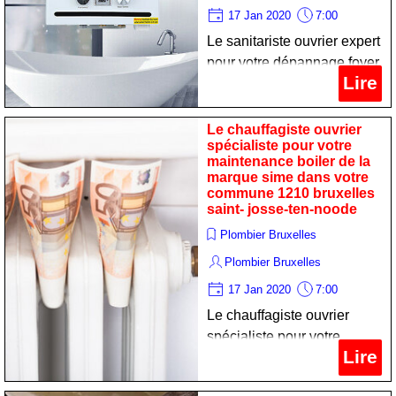
17 Jan 2020
7:00
Le sanitariste ouvrier expert
pour votre dépannage foyer
Lire
de la marque riello dans
votre commune 1210
bruxelles saint- josse-ten-
Le chauffagiste ouvrier
spécialiste pour votre
noode
maintenance boiler de la
marque sime dans votre
commune 1210 bruxelles
saint- josse-ten-noode
Plombier Bruxelles
Plombier Bruxelles
17 Jan 2020
7:00
Le chauffagiste ouvrier
spécialiste pour votre
Lire
maintenance boiler de la
marque sime dans votre