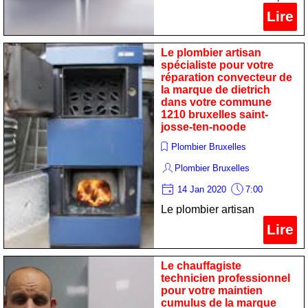
pour votre maintenance
Lire
chauffe-bain de la marque
ariston dans votre
Le plombier artisan
commune 1210 bruxelles
spécialiste pour votre
réparation convecteur de
saint- josse-ten-noode
la marque de dietrich
dans votre commune
1210 bruxelles saint-
josse-ten-noode
Plombier Bruxelles
Plombier Bruxelles
14 Jan 2020
7:00
Le plombier artisan
spécialiste pour votre
Lire
réparation convecteur de la
marque de dietrich dans
Le chauffagiste
votre commune 1210
technicien professionnel
pour votre maintien
bruxelles saint- josse-ten-
cumulus de la marque