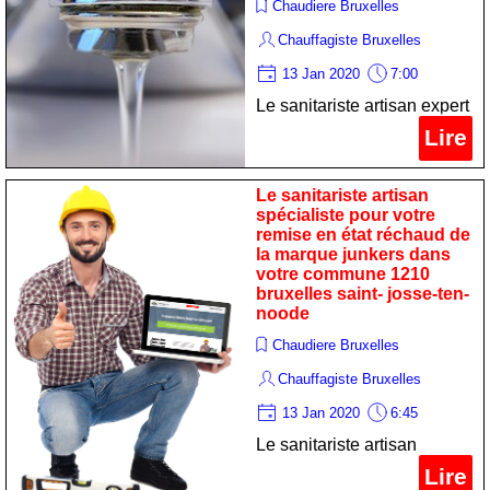
Chaudiere Bruxelles
Chauffagiste Bruxelles
13 Jan 2020
7:00
Le sanitariste artisan expert
pour votre maintenance
Lire
chauffe-eau de la marque
acv dans votre commune
Le sanitariste artisan
1210 bruxelles saint- josse-
spécialiste pour votre
remise en état réchaud de
ten-noode
la marque junkers dans
votre commune 1210
bruxelles saint- josse-ten-
noode
Chaudiere Bruxelles
Chauffagiste Bruxelles
13 Jan 2020
6:45
Le sanitariste artisan
spécialiste pour votre
Lire