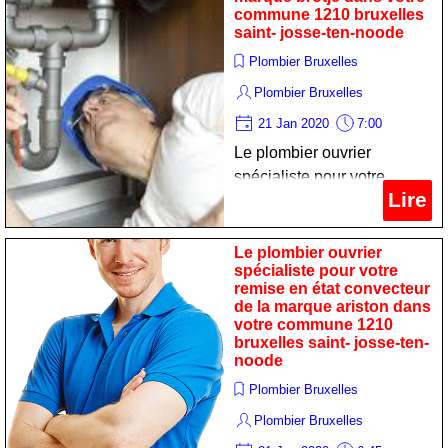
commune 1210 bruxelles
saint- josse-ten-noode
Plombier Bruxelles
Plombier Bruxelles
21 Jan 2020
7:00
Le plombier ouvrier
spécialiste pour votre
Lire
maintien réchaud de la
marque brotje dans votre
commune 1210 bruxelles
Le plombier ouvrier
spécialiste pour votre
saint- josse-ten-noode
remise en état convecteur
de la marque ariston dans
votre commune 1210
bruxelles saint- josse-ten-
noode
Plombier Bruxelles
Plombier Bruxelles