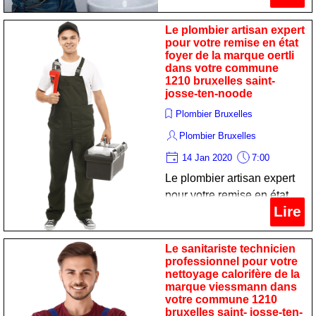
dépannage chauffe-eau de
la marque de dietrich dans
Le plombier artisan expert
votre commune 1210
pour votre remise en état
foyer de la marque oertli
bruxelles saint- josse-ten-
dans votre commune
noode
1210 bruxelles saint-
josse-ten-noode
Plombier Bruxelles
Plombier Bruxelles
14 Jan 2020
7:00
Le plombier artisan expert
pour votre remise en état
Lire
foyer de la marque oertli
dans votre commune 1210
bruxelles saint- josse-ten-
Le sanitariste technicien
professionnel pour votre
noode
nettoyage calorifère de la
marque viessmann dans
votre commune 1210
bruxelles saint- josse-ten-