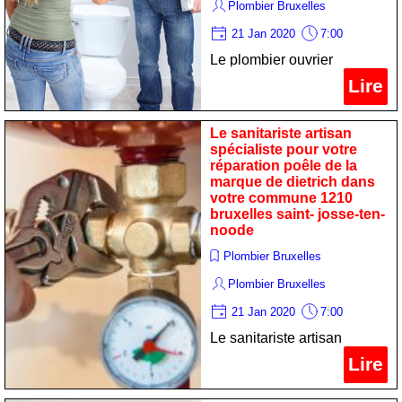
Plombier Bruxelles
21 Jan 2020
7:00
Le plombier ouvrier
professionnel pour votre
Lire
dépannage chauffage de la
marque atlantic dans votre
Le sanitariste artisan
commune 1210 bruxelles
spécialiste pour votre
réparation poêle de la
saint- josse-ten-noode
marque de dietrich dans
votre commune 1210
bruxelles saint- josse-ten-
noode
Plombier Bruxelles
Plombier Bruxelles
21 Jan 2020
7:00
Le sanitariste artisan
spécialiste pour votre
Lire
réparation poêle de la