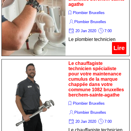
agathe
Plombier Bruxelles
Plombier Bruxelles
20 Jan 2020
7:00
Le plombier technicien
expert pour votre entretien
Lire
poêle de la marque
viessmann dans votre
Le chauffagiste
commune 1082 bruxelles
technicien spécialiste
pour votre maintenance
berchem-sainte-agathe
cumulus de la marque
chappée dans votre
commune 1082 bruxelles
berchem-sainte-agathe
Plombier Bruxelles
Plombier Bruxelles
20 Jan 2020
7:00
Le chauffagiste technicien