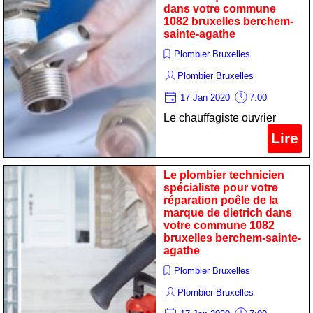
dans votre commune
1082 bruxelles berchem-
sainte-agathe
Plombier Bruxelles
Plombier Bruxelles
17 Jan 2020
7:00
Le chauffagiste ouvrier
professionnel pour votre
Lire
remise en état calorifère de
la marque de dietrich dans
Le plombier technicien
votre commune 1082
spécialiste pour votre
réparation poêle de la
bruxelles berchem-sainte-
marque de dietrich dans
agathe
votre commune 1082
bruxelles berchem-sainte-
agathe
Plombier Bruxelles
Plombier Bruxelles