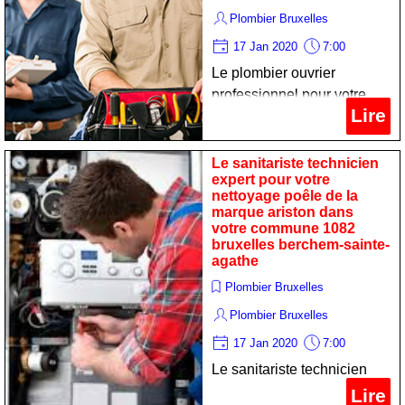
Plombier Bruxelles
17 Jan 2020
7:00
Le plombier ouvrier
professionnel pour votre
Lire
entretien convecteur de la
marque ferroli dans votre
commune 1082 bruxelles
Le sanitariste technicien
expert pour votre
berchem-sainte-agathe
nettoyage poêle de la
marque ariston dans
votre commune 1082
bruxelles berchem-sainte-
agathe
Plombier Bruxelles
Plombier Bruxelles
17 Jan 2020
7:00
Le sanitariste technicien
expert pour votre nettoyage
Lire