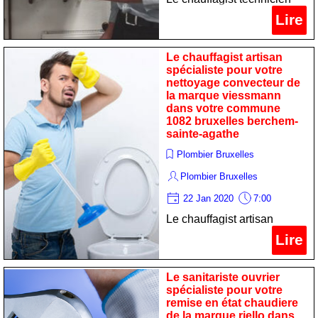
expert pour votre réparation
Lire
convecteur de la marque
oertli dans votre commune
Le chauffagist artisan
1082 bruxelles berchem-
spécialiste pour votre
nettoyage convecteur de
sainte-agathe
la marque viessmann
dans votre commune
1082 bruxelles berchem-
sainte-agathe
Plombier Bruxelles
Plombier Bruxelles
22 Jan 2020
7:00
Le chauffagist artisan
spécialiste pour votre
Lire
nettoyage convecteur de la
marque viessmann dans
Le sanitariste ouvrier
votre commune 1082
spécialiste pour votre
remise en état chaudiere
bruxelles berchem-sainte-
de la marque riello dans