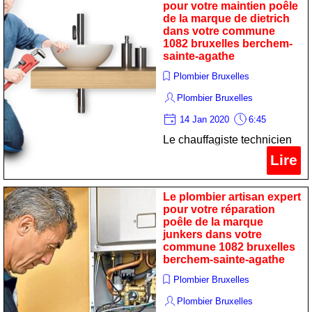
pour votre maintien poêle
bruxelles berchem-sainte-
de la marque de dietrich
agathe
dans votre commune
1082 bruxelles berchem-
sainte-agathe
Plombier Bruxelles
Plombier Bruxelles
14 Jan 2020
6:45
Le chauffagiste technicien
professionnel pour votre
Lire
maintien poêle de la
marque de dietrich dans
Le plombier artisan expert
votre commune 1082
pour votre réparation
poêle de la marque
bruxelles berchem-sainte-
junkers dans votre
agathe
commune 1082 bruxelles
berchem-sainte-agathe
Plombier Bruxelles
Plombier Bruxelles