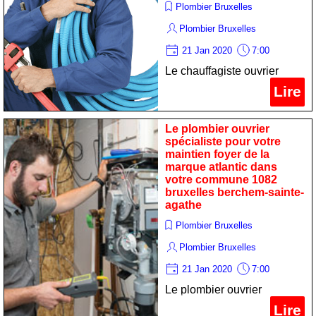
Plombier Bruxelles
Plombier Bruxelles
21 Jan 2020
7:00
Le chauffagiste ouvrier
professionnel pour votre
Lire
maintenance cumulus de la
marque buderus dans votre
Le plombier ouvrier
commune 1082 bruxelles
spécialiste pour votre
maintien foyer de la
berchem-sainte-agathe
marque atlantic dans
votre commune 1082
bruxelles berchem-sainte-
agathe
Plombier Bruxelles
Plombier Bruxelles
21 Jan 2020
7:00
Le plombier ouvrier
spécialiste pour votre
Lire