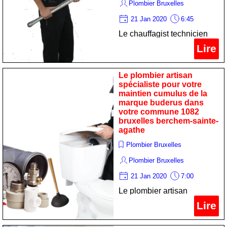
Plombier Bruxelles
21 Jan 2020
6:45
Le chauffagist technicien
professionnel pour votre
Lire
maintenance chauffage de
la marque riello dans votre
Le plombier artisan
commune 1082 bruxelles
spécialiste pour votre
maintien cumulus de la
berchem-sainte-agathe
marque buderus dans
votre commune 1082
bruxelles berchem-sainte-
agathe
Plombier Bruxelles
Plombier Bruxelles
21 Jan 2020
7:00
Le plombier artisan
spécialiste pour votre
Lire
maintien cumulus de la