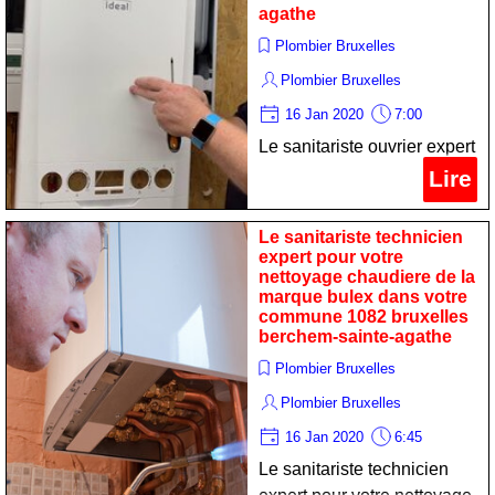
agathe
Plombier Bruxelles
Plombier Bruxelles
16 Jan 2020
7:00
Le sanitariste ouvrier expert
pour votre remise en état
Lire
calorifère de la marque
chappee dans votre
Le sanitariste technicien
commune 1082 bruxelles
expert pour votre
nettoyage chaudiere de la
berchem-sainte-agathe
marque bulex dans votre
commune 1082 bruxelles
berchem-sainte-agathe
Plombier Bruxelles
Plombier Bruxelles
16 Jan 2020
6:45
Le sanitariste technicien