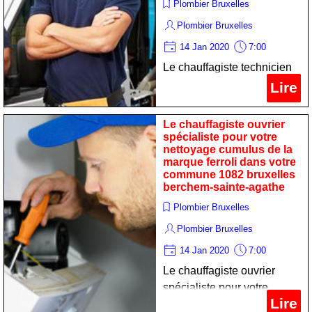
Plombier Bruxelles
Plombier Bruxelles
14 Jan 2020
7:00
Le chauffagiste technicien
spécialiste pour votre
Lire
remise en état chauffe-eau
de la marque ariston dans
Le chauffagiste ouvrier
votre commune 1082
spécialiste pour votre
nettoyage cumulus de la
bruxelles berchem-sainte-
marque ferroli dans votre
agathe
commune 1082 bruxelles
berchem-sainte-agathe
Plombier Bruxelles
Plombier Bruxelles
14 Jan 2020
7:00
Le chauffagiste ouvrier
spécialiste pour votre
Lire
nettoyage cumulus de la