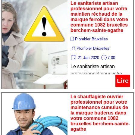
marque buderus dans votre
Le sanitariste artisan
commune 1082 bruxelles
professionnel pour votre
maintien réchaud de la
berchem-sainte-agathe
marque ferroli dans votre
commune 1082 bruxelles
berchem-sainte-agathe
Plombier Bruxelles
Plombier Bruxelles
21 Jan 2020
7:00
Le sanitariste artisan
professionnel pour votre
Lire
maintien réchaud de la
marque ferroli dans votre
commune 1082 bruxelles
Le chauffagiste ouvrier
professionnel pour votre
berchem-sainte-agathe
maintenance cumulus de
la marque buderus dans
votre commune 1082
bruxelles berchem-sainte-
agathe