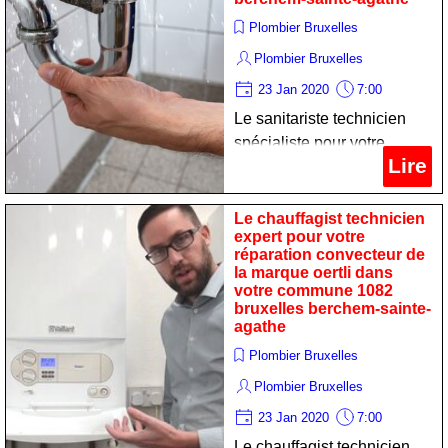
Plombier Bruxelles
Plombier Bruxelles
23 Jan 2020
7:00
Le sanitariste technicien
spécialiste pour votre
Lire
maintenance poêle de la
marque oertli dans votre
commune 1082 bruxelles
Le chauffagist technicien
expert pour votre
berchem-sainte-agathe
réparation convecteur de
la marque oertli dans
votre commune 1082
bruxelles berchem-sainte-
agathe
Plombier Bruxelles
Plombier Bruxelles
23 Jan 2020
7:00
Le chauffagist technicien