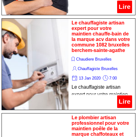
professionnel pour votre
Lire
dépannage chauffe-eau de
la marque ariston dans
Le chauffagiste artisan
votre commune 1082
expert pour votre
maintien chauffe-bain de
bruxelles berchem-sainte-
la marque acv dans votre
agathe
commune 1082 bruxelles
berchem-sainte-agathe
Chaudiere Bruxelles
Chauffagiste Bruxelles
13 Jan 2020
7:00
Le chauffagiste artisan
expert pour votre maintien
Lire
chauffe-bain de la marque
acv dans votre commune
1082 bruxelles berchem-
Le plombier artisan
professionnel pour votre
sainte-agathe
maintien poêle de la
marque chaffoteaux et