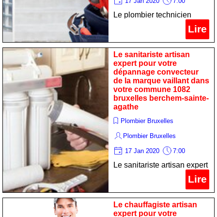
17 Jan 2020
7:00
Le plombier technicien
spécialiste pour votre
Lire
réparation poêle de la
marque de dietrich dans
Le sanitariste artisan
votre commune 1082
expert pour votre
dépannage convecteur
bruxelles berchem-sainte-
de la marque vaillant dans
agathe
votre commune 1082
bruxelles berchem-sainte-
agathe
Plombier Bruxelles
Plombier Bruxelles
17 Jan 2020
7:00
Le sanitariste artisan expert
pour votre dépannage
Lire
convecteur de la marque
vaillant dans votre
Le chauffagiste artisan
commune 1082 bruxelles
expert pour votre