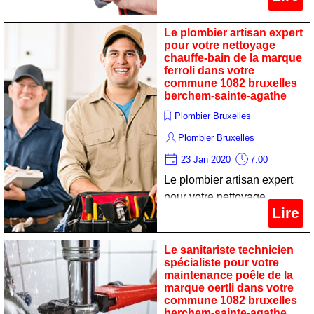
remise en état chaudiere de
la marque de dietrich dans
Le plombier artisan expert
votre commune 1082
pour votre nettoyage
chauffe-bain de la marque
bruxelles berchem-sainte-
ferroli dans votre
agathe
commune 1082 bruxelles
berchem-sainte-agathe
Plombier Bruxelles
Plombier Bruxelles
23 Jan 2020
7:00
Le plombier artisan expert
pour votre nettoyage
Lire
chauffe-bain de la marque
ferroli dans votre commune
1082 bruxelles berchem-
Le sanitariste technicien
spécialiste pour votre
sainte-agathe
maintenance poêle de la
marque oertli dans votre
commune 1082 bruxelles
berchem-sainte-agathe