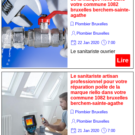
agathe
votre commune 1082
bruxelles berchem-sainte-
agathe
Plombier Bruxelles
Plombier Bruxelles
22 Jan 2020
7:00
Le sanitariste ouvrier
spécialiste pour votre
Lire
remise en état chaudiere de
la marque riello dans votre
Le sanitariste artisan
commune 1082 bruxelles
professionnel pour votre
réparation poêle de la
berchem-sainte-agathe
marque riello dans votre
commune 1082 bruxelles
berchem-sainte-agathe
Plombier Bruxelles
Plombier Bruxelles
21 Jan 2020
7:00