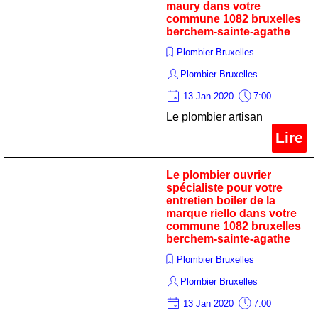
maury dans votre
commune 1082 bruxelles
berchem-sainte-agathe
Plombier Bruxelles
Plombier Bruxelles
13 Jan 2020
7:00
Le plombier artisan
professionnel pour votre
Lire
maintien poêle de la
marque chaffoteaux et
Le plombier ouvrier
maury dans votre commune
spécialiste pour votre
entretien boiler de la
1082 bruxelles berchem-
marque riello dans votre
sainte-agathe
commune 1082 bruxelles
berchem-sainte-agathe
Plombier Bruxelles
Plombier Bruxelles
13 Jan 2020
7:00