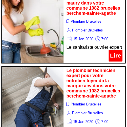
agathe
maury dans votre
commune 1082 bruxelles
berchem-sainte-agathe
Plombier Bruxelles
Plombier Bruxelles
15 Jan 2020
7:00
Le sanitariste ouvrier expert
pour votre maintenance
Lire
calorifère de la marque
chaffoteaux et maury dans
Le plombier technicien
votre commune 1082
expert pour votre
entretien foyer de la
bruxelles berchem-sainte-
marque acv dans votre
agathe
commune 1082 bruxelles
berchem-sainte-agathe
Plombier Bruxelles
Plombier Bruxelles
15 Jan 2020
7:00