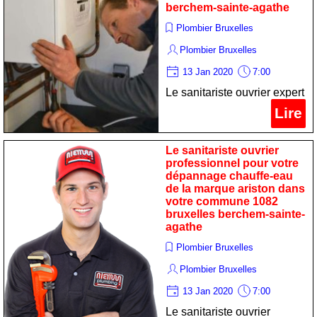
berchem-sainte-agathe
Plombier Bruxelles
Plombier Bruxelles
13 Jan 2020
7:00
Le sanitariste ouvrier expert
pour votre dépannage
Lire
chaudiere de la marque
chaffoteaux et maury dans
Le sanitariste ouvrier
votre commune 1082
professionnel pour votre
dépannage chauffe-eau
bruxelles berchem-sainte-
de la marque ariston dans
agathe
votre commune 1082
bruxelles berchem-sainte-
agathe
Plombier Bruxelles
Plombier Bruxelles
13 Jan 2020
7:00
Le sanitariste ouvrier