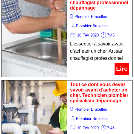
chauffagist professionnel
dépannage
Plombier Bruxelles
Plombier Bruxelles
10 Fév 2020
7:45
L'essentiel à savoir avant
d’acheter un cher. Artisan
chauffagist professionnel
dépannage
Lire
Tout ce dont vous devez
savoir avant d’acheter un
cher. Technicien plombier
spécialiste dépannage
Plombier Bruxelles
Plombier Bruxelles
10 Fév 2020
7:45