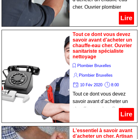
cher. Ouvrier plombier
expert maintien
Lire
Tout ce dont vous devez
savoir avant d’acheter un
chauffe-eau cher. Ouvrier
sanitariste spécialiste
nettoyage
Plombier Bruxelles
Plombier Bruxelles
10 Fév 2020
8:00
Tout ce dont vous devez
savoir avant d’acheter un
chauffe-eau cher. Ouvrier
Lire
sanitariste spécialiste
nettoyage
L'essentiel à savoir avant
d’acheter un cher. Artisan