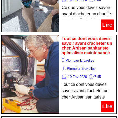
Ce que vous devez savoir
avant d’acheter un chauffe-
eau cher. Technicien
Lire
chauffagist professionnel
entretien
Tout ce dont vous devez
savoir avant d’acheter un
cher. Artisan sanitariste
spécialiste maintenance
Plombier Bruxelles
Plombier Bruxelles
10 Fév 2020
7:45
Tout ce dont vous devez
savoir avant d’acheter un
cher. Artisan sanitariste
spécialiste maintenance
Lire