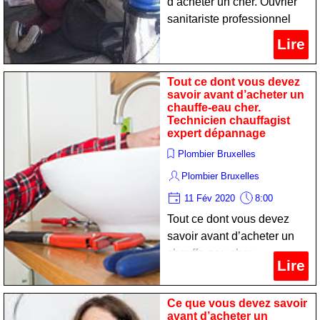
d’acheter un cher. Ouvrier
sanitariste professionnel
nettoyage
Lire
Tout ce dont vous devez
savoir avant d’acheter un
chauffe-eau cher.
Technicien chauffagist
expert dépannage
Plombier Bruxelles
Plombier Bruxelles
11 Fév 2020
8:00
Tout ce dont vous devez
savoir avant d’acheter un
chauffe-eau cher.
Lire
Technicien chauffagist
expert dépannage
Ce que vous devez savoir
avant d’acheter un