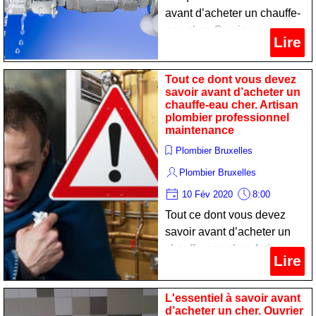
avant d’acheter un chauffe-
eau cher. Ouvrier
Lire
chauffagist professionnel
maintien
Tout ce dont vous devez
savoir avant d’acheter un
chauffe-eau cher. Artisan
plombier professionnel
maintenance
Plombier Bruxelles
Plombier Bruxelles
10 Fév 2020
8:00
Tout ce dont vous devez
savoir avant d’acheter un
chauffe-eau cher. Artisan
Lire
plombier professionnel
maintenance
L'essentiel à savoir avant
d’acheter un cher. Ouvrier