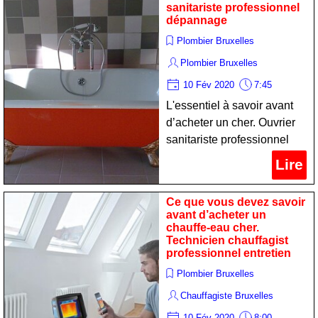
sanitariste professionnel
dépannage
Plombier Bruxelles
Plombier Bruxelles
10 Fév 2020
7:45
L'essentiel à savoir avant
d’acheter un cher. Ouvrier
sanitariste professionnel
dépannage
Lire
Ce que vous devez savoir
avant d’acheter un
chauffe-eau cher.
Technicien chauffagist
professionnel entretien
Plombier Bruxelles
Chauffagiste Bruxelles
10 Fév 2020
8:00