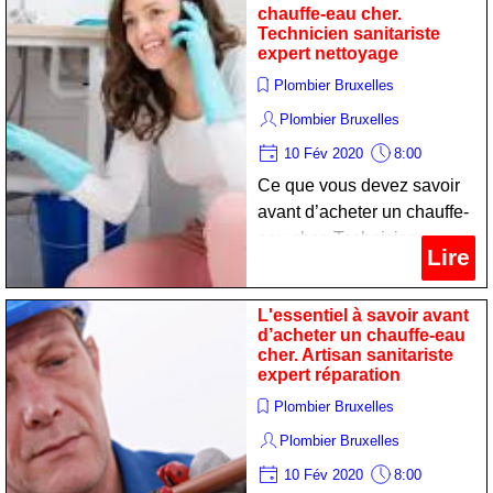
chauffe-eau cher.
Technicien sanitariste
expert nettoyage
Plombier Bruxelles
Plombier Bruxelles
10 Fév 2020
8:00
Ce que vous devez savoir
avant d’acheter un chauffe-
eau cher. Technicien
Lire
sanitariste expert nettoyage
L'essentiel à savoir avant
d’acheter un chauffe-eau
cher. Artisan sanitariste
expert réparation
Plombier Bruxelles
Plombier Bruxelles
10 Fév 2020
8:00