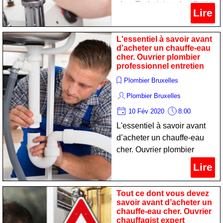
cher. Technicien chauffagist
Lire
spécialiste dépannage
L'essentiel à savoir avant
d’acheter un chauffe-eau
cher. Ouvrier plombier
professionnel entretien
Plombier Bruxelles
Plombier Bruxelles
10 Fév 2020
8:00
L'essentiel à savoir avant
d’acheter un chauffe-eau
cher. Ouvrier plombier
professionnel entretien
Lire
Tout ce dont vous devez
savoir avant d’acheter un
chauffe-eau cher. Ouvrier
chauffagist expert