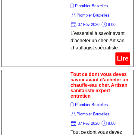
Plombier Bruxelles
Plombier Bruxelles
07 Fév 2020
8:00
L'essentiel à savoir avant
d’acheter un cher. Artisan
chauffagist spécialiste
maintien
Lire
Tout ce dont vous devez
savoir avant d’acheter un
l’acquisition d’un n’est pas
chauffe-eau cher. Artisan
sanitariste expert
une chose qu’on fait trop
entretien
fréquemment. Si vous êtes
Plombier Bruxelles
à la r
Plombier Bruxelles
07 Fév 2020
8:00
Tout ce dont vous devez