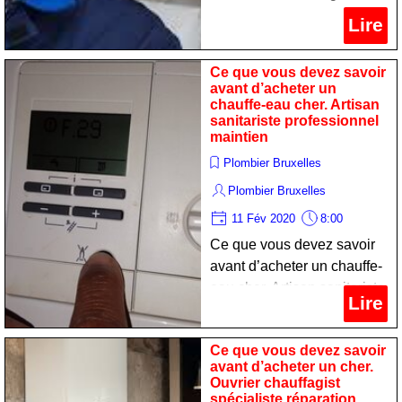
professionnel dépannage
Lire
Ce que vous devez savoir
avant d’acheter un
chauffe-eau cher. Artisan
sanitariste professionnel
maintien
Plombier Bruxelles
Plombier Bruxelles
11 Fév 2020
8:00
Ce que vous devez savoir
avant d’acheter un chauffe-
eau cher. Artisan sanitariste
Lire
professionnel maintien
Ce que vous devez savoir
avant d’acheter un cher.
Ouvrier chauffagist
spécialiste réparation