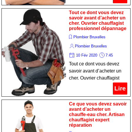
Tout ce dont vous devez
savoir avant d’acheter un
cher. Ouvrier chauffagist
professionnel dépannage
Plombier Bruxelles
Plombier Bruxelles
10 Fév 2020
7:45
Tout ce dont vous devez
savoir avant d’acheter un
cher. Ouvrier chauffagist
professionnel dépannage
Lire
Ce que vous devez savoir
avant d’acheter un
chauffe-eau cher. Artisan
chauffagist expert
réparation