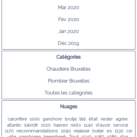
Mar 2020
Fév 2020
Jan 2020
Déc 2019
Catégories
Chaudiere Bruxelles
Plombier Bruxelles
Toutes les catégories
Nuages
les
calorifère
1000
ganshore
brotje
état
neder
agrée
savoir
atlantic
1020
haeren
riello
1140
d'avoir
service
recommandations
1170
1090
réaliser
boiler
es
1130
ce
ville
ganshoren
heembeek
Tout
1040
1083
1080
d’un