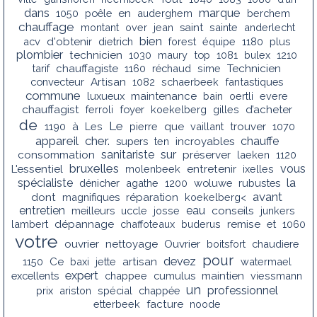
dans
marque
1050
poêle
en
auderghem
berchem
chauffage
montant
over
jean
saint
sainte
anderlecht
bien
acv
d'obtenir
dietrich
forest
équipe
1180
plus
plombier
technicien
1030
maury
top
1081
bulex
1210
tarif
chauffagiste
1160
réchaud
sime
Technicien
convecteur
Artisan
1082
schaerbeek
fantastiques
commune
luxueux
maintenance
bain
oertli
evere
chauffagist
ferroli
foyer
koekelberg
gilles
d’acheter
de
Le
1190
à
Les
pierre
que
vaillant
trouver
1070
appareil
cher.
chauffe
supers
ten
incroyables
sanitariste
sur
consommation
préserver
laeken
1120
bruxelles
vous
L'essentiel
molenbeek
entretenir
ixelles
la
spécialiste
dénicher
agathe
1200
woluwe
rubustes
avant
dont
magnifiques
réparation
koekelberg<
entretien
eau
conseils
meilleurs
uccle
josse
junkers
lambert
dépannage
chaffoteaux
buderus
remise
et
1060
votre
ouvrier
nettoyage
Ouvrier
boitsfort
chaudiere
pour
devez
1150
Ce
baxi
jette
artisan
watermael
expert
excellents
chappee
cumulus
maintien
viessmann
un
professionnel
prix
ariston
spécial
chappée
etterbeek
facture
noode