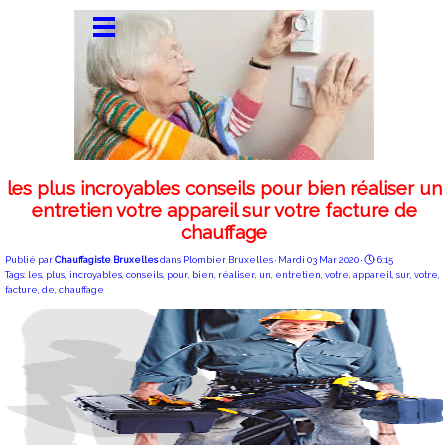
les plus incroyables conseils pour bien réaliser un
entretien votre appareil sur votre facture de
chauffage
Publié par
Chauffagiste Bruxelles
dans
Plombier Bruxelles
· Mardi 03 Mar 2020 ·
6:15
Tags:
les
,
plus
,
incroyables
,
conseils
,
pour
,
bien
,
réaliser
,
un
,
entretien
,
votre
,
appareil
,
sur
,
votre
,
facture
,
de
,
chauffage