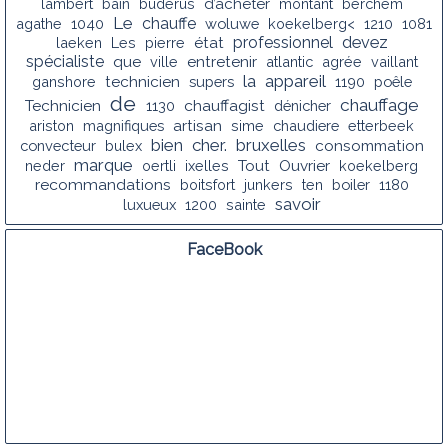
lambert
bain
buderus
d’acheter
montant
berchem
Le
chauffe
agathe
1040
woluwe
koekelberg<
1210
1081
professionnel
devez
laeken
Les
pierre
état
spécialiste
que
ville
entretenir
atlantic
agrée
vaillant
la
appareil
ganshore
technicien
supers
1190
poêle
de
chauffage
chauffagist
Technicien
1130
dénicher
ariston
magnifiques
artisan
sime
chaudiere
etterbeek
bien
cher.
bruxelles
convecteur
bulex
consommation
marque
neder
oertli
ixelles
Tout
Ouvrier
koekelberg
recommandations
boitsfort
junkers
ten
boiler
1180
savoir
luxueux
1200
sainte
FaceBook