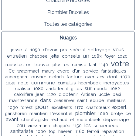
Chaudiere Bruxelles
Plombier Bruxelles
Toutes les catégories
Nuages
vous
josse
à
1050
d'avoir
prix
spécial
nettoyage
un
entretien
conseils
chappee
jette
1083
foyer
1020
votre
rubustes
en
trouver
plus
es
remise
tarif
1140
Ce
watermael
maury
evere
d’un
service
fantastiques
auderghem
ouvrier
dietrich
facture
over
acv
dont
1070
commune
1030
riello
cumulus
heembeek
incroyables
sur
réaliser
1080
anderlecht
gilles
noode
1082
calorifère
jean
1120
d'obtenir
Artisan
uccle
baxi
dans
maintenance
préserver
saint
équipe
meilleurs
pour
expert
1090
forest
excellents
1170
chaffoteaux
plombier
ganshoren
maintien
L'essentiel
1060
brotje
ce
avant
chauffagiste
réchaud
et
molenbeek
dépannage
les
eau
viessmann
chappée
1150
schaerbeek
sanitariste
1000
top
haeren
1160
ferroli
réparation