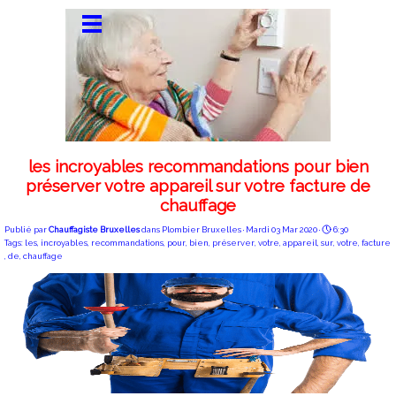
les incroyables recommandations pour bien
préserver votre appareil sur votre facture de
chauffage
Publié par
Chauffagiste Bruxelles
dans
Plombier Bruxelles
· Mardi 03 Mar 2020 ·
6:30
Tags:
les
,
incroyables
,
recommandations
,
pour
,
bien
,
préserver
,
votre
,
appareil
,
sur
,
votre
,
facture
,
de
,
chauffage