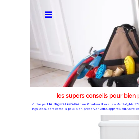
les supers conseils pour bien
Publié par
Chauffagiste Bruxelles
dans
Plombier Bruxelles
· Mardi 03 Mar 202
Tags:
les
,
supers
,
conseils
,
pour
,
bien
,
préserver
,
votre
,
appareil
,
sur
,
votre
,
c