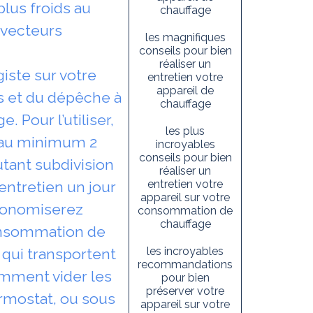
plus froids au
chauffage
vecteurs
les magnifiques
conseils pour bien
réaliser un
iste sur votre
entretien votre
appareil de
s et du dépêche à
chauffage
Pour l’utiliser,
les plus
t au minimum 2
incroyables
conseils pour bien
autant subdivision
réaliser un
entretien votre
entretien un jour
appareil sur votre
économiserez
consommation de
chauffage
consommation de
les incroyables
 qui transportent
recommandations
Comment vider les
pour bien
préserver votre
rmostat, ou sous
appareil sur votre