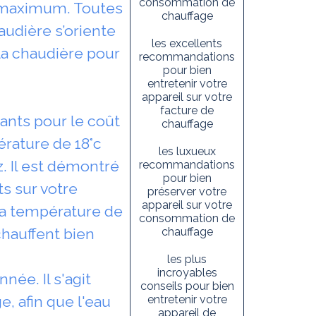
consommation de
rt maximum. Toutes
chauffage
audière s’oriente
les excellents
la chaudière pour
recommandations
pour bien
entretenir votre
appareil sur votre
facture de
ants pour le coût
chauffage
rature de 18°c
les luxueux
. Il est démontré
recommandations
pour bien
s sur votre
préserver votre
appareil sur votre
la température de
consommation de
 chauffent bien
chauffage
les plus
incroyables
nnée. Il s'agit
conseils pour bien
, afin que l'eau
entretenir votre
appareil de