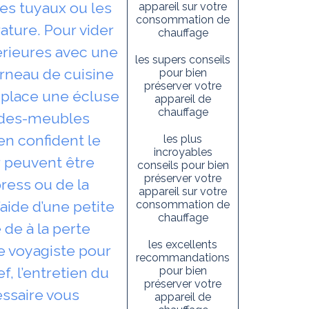
les tuyaux ou les
appareil sur votre
consommation de
ture. Pour vider
chauffage
périeures avec une
les supers conseils
ourneau de cuisine
pour bien
préserver votre
 place une écluse
appareil de
chauffage
ardes-meubles
en confident le
les plus
incroyables
r peuvent être
conseils pour bien
préserver votre
press ou de la
appareil sur votre
aide d’une petite
consommation de
chauffage
de à la perte
les excellents
le voyagiste pour
recommandations
, l’entretien du
pour bien
préserver votre
essaire vous
appareil de