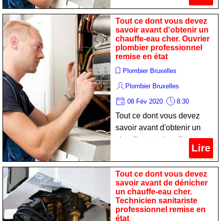
remise en état
Tout ce dont vous devez
savoir avant d'obtenir un
chauffe-eau cher. Ouvrier
plombier professionnel
remise en état
Plombier Bruxelles
Plombier Bruxelles
08 Fév 2020
8:30
Tout ce dont vous devez
savoir avant d'obtenir un
chauffe-eau cher. Ouvrier
Lire
plombier professionnel
remise en état
Tout ce dont vous devez
savoir avant de dénicher
un chauffe-eau cher.
Technicien sanitariste
professionnel remise en
état