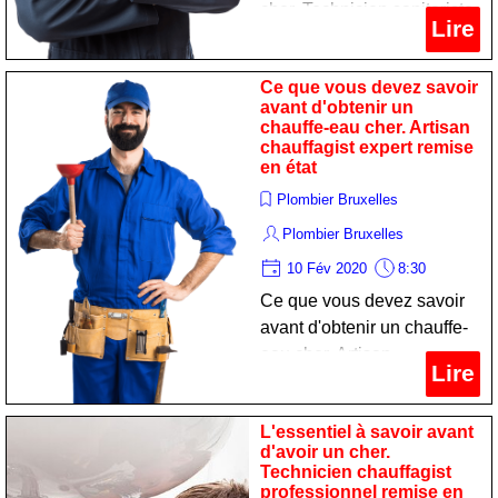
cher. Technicien sanitariste
Lire
spécialiste remise en état
Ce que vous devez savoir
avant d'obtenir un
chauffe-eau cher. Artisan
chauffagist expert remise
en état
Plombier Bruxelles
Plombier Bruxelles
10 Fév 2020
8:30
Ce que vous devez savoir
avant d'obtenir un chauffe-
eau cher. Artisan
Lire
chauffagist expert remise
en état
L'essentiel à savoir avant
d'avoir un cher.
Technicien chauffagist
professionnel remise en