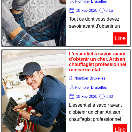
Plombier Bruxelles
10 Fév 2020
8:15
Tout ce dont vous devez
savoir avant d'obtenir un
chauffe-eau cher. Artisan
Lire
sanitariste spécialiste
remise en état
L'essentiel à savoir avant
d'obtenir un cher. Artisan
chauffagist professionnel
remise en état
Plombier Bruxelles
Plombier Bruxelles
10 Fév 2020
8:00
L'essentiel à savoir avant
d'obtenir un cher. Artisan
chauffagist professionnel
remise en état
Lire