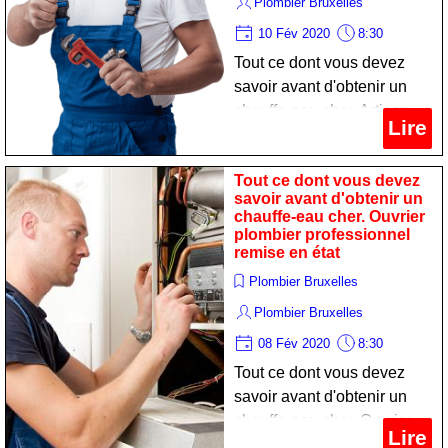
Plombier Bruxelles
10 Fév 2020
8:30
Tout ce dont vous devez
savoir avant d'obtenir un
chauffe-eau cher. Artisan
Lire
chauffagist spécialiste
remise en état
Tout ce dont vous devez
savoir avant d'obtenir un
chauffe-eau cher. Ouvrier
plombier professionnel
remise en état
Plombier Bruxelles
Plombier Bruxelles
08 Fév 2020
8:30
Tout ce dont vous devez
savoir avant d'obtenir un
chauffe-eau cher. Ouvrier
Lire
plombier professionnel