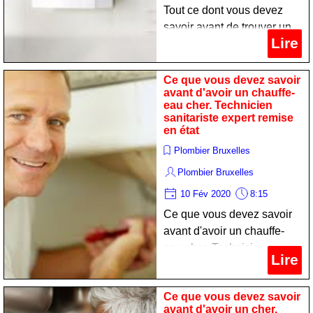
Tout ce dont vous devez
savoir avant de trouver un
Lire
chauffe-eau cher.
Technicien chauffagist
professionnel remise en
Ce que vous devez savoir
avant d'avoir un chauffe-
état
eau cher. Technicien
sanitariste expert remise
en état
Plombier Bruxelles
Plombier Bruxelles
10 Fév 2020
8:15
Ce que vous devez savoir
avant d'avoir un chauffe-
eau cher. Technicien
Lire
sanitariste expert remise en
état
Ce que vous devez savoir
avant d'avoir un cher.