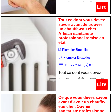
cher. Artisan chauffagist
Lire
professionnel remise en
état
Tout ce dont vous devez
savoir avant de trouver
un chauffe-eau cher.
Artisan sanitariste
professionnel remise en
état
Plombier Bruxelles
Plombier Bruxelles
11 Fév 2020
8:15
Tout ce dont vous devez
savoir avant de trouver un
Lire
chauffe-eau cher. Artisan
sanitariste professionnel
remise en état
Ce que vous devez savoir
avant d'avoir un chauffe-
eau cher. Ouvrier
sanitariste professionnel