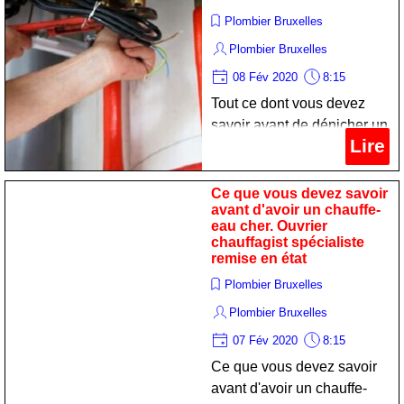
Plombier Bruxelles
Plombier Bruxelles
08 Fév 2020
8:15
Tout ce dont vous devez
savoir avant de dénicher un
Lire
chauffe-eau cher.
Technicien sanitariste
professionnel remise en
Ce que vous devez savoir
avant d'avoir un chauffe-
état
eau cher. Ouvrier
chauffagist spécialiste
remise en état
Plombier Bruxelles
Plombier Bruxelles
07 Fév 2020
8:15
Ce que vous devez savoir
avant d'avoir un chauffe-