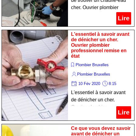
de trouver un chauffe-eau
cher. Ouvrier plombier
spécialiste remise en état
Lire
L'essentiel à savoir avant
de dénicher un cher.
Ouvrier plombier
professionnel remise en
état
Plombier Bruxelles
Plombier Bruxelles
10 Fév 2020
8:15
L'essentiel à savoir avant
de dénicher un cher.
Ouvrier plombier
Lire
professionnel remise en
état
Ce que vous devez savoir
avant de dénicher un