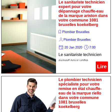
commune 1081 bruxelles
Le sanitariste technicien
expert pour votre
koekelberg
dépannage chauffe-eau
de la marque ariston dans
votre commune 1081
bruxelles koekelberg
Plombier Bruxelles
Plombier Bruxelles
20 Jan 2020
7:00
Le sanitariste technicien
expert pour votre
Lire
dépannage chauffe-eau de
la marque ariston dans
votre commune 1081
Le plombier technicien
spécialiste pour votre
bruxelles koekelberg
remise en état chauffe-
eau de la marque riello
dans votre commune
1081 bruxelles
koekelberg