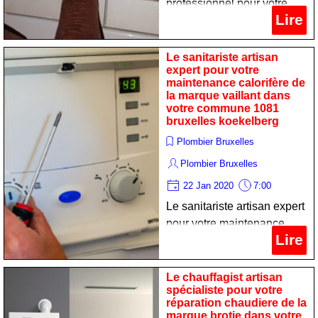
professionnel pour votre
Lire
réparation cumulus de la
marque ariston dans votre
commune 1081 bruxelles
Le sanitariste artisan
expert pour votre
koekelberg
maintenance calorifère de
la marque vaillant dans
votre commune 1081
bruxelles koekelberg
Plombier Bruxelles
Plombier Bruxelles
22 Jan 2020
7:00
Le sanitariste artisan expert
pour votre maintenance
Lire
calorifère de la marque
vaillant dans votre
commune 1081 bruxelles
Le chauffagist artisan
spécialiste pour votre
koekelberg
réparation chaudiere de la
marque brotje dans votre