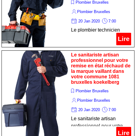
Plombier Bruxelles
Plombier Bruxelles
20 Jan 2020
7:00
Le plombier technicien
spécialiste pour votre
Lire
remise en état chauffe-eau
de la marque riello dans
Le sanitariste artisan
votre commune 1081
professionnel pour votre
remise en état réchaud de
bruxelles koekelberg
la marque vaillant dans
votre commune 1081
bruxelles koekelberg
Plombier Bruxelles
Plombier Bruxelles
20 Jan 2020
7:00
Le sanitariste artisan
professionnel pour votre
Lire
remise en état réchaud de