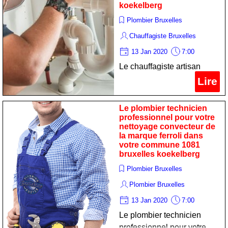
koekelberg
Plombier Bruxelles
Chauffagiste Bruxelles
13 Jan 2020
7:00
Le chauffagiste artisan
professionnel pour votre
Lire
entretien chaudiere de la
marque chaffoteaux et
Le plombier technicien
maury dans votre commune
professionnel pour votre
nettoyage convecteur de
1081 bruxelles koekelberg
la marque ferroli dans
votre commune 1081
bruxelles koekelberg
Plombier Bruxelles
Plombier Bruxelles
13 Jan 2020
7:00
Le plombier technicien
professionnel pour votre