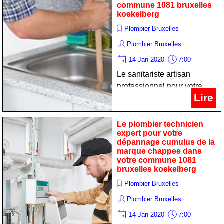
commune 1081 bruxelles
koekelberg
Plombier Bruxelles
Plombier Bruxelles
14 Jan 2020
7:00
Le sanitariste artisan
professionnel pour votre
Lire
entretien convecteur de la
marque ferroli dans votre
commune 1081 bruxelles
Le plombier technicien
expert pour votre
koekelberg
dépannage cumulus de la
marque chappee dans
votre commune 1081
bruxelles koekelberg
Plombier Bruxelles
Plombier Bruxelles
14 Jan 2020
7:00