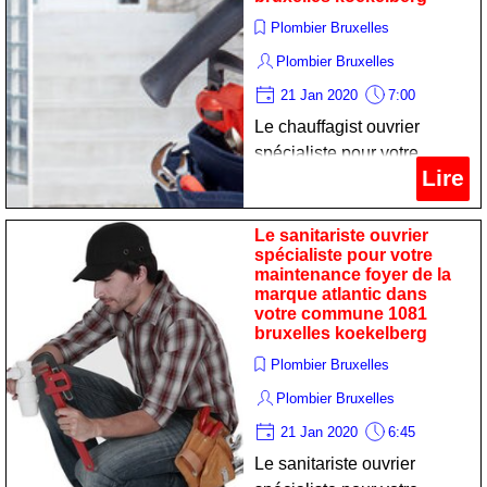
Plombier Bruxelles
Plombier Bruxelles
21 Jan 2020
7:00
Le chauffagist ouvrier
spécialiste pour votre
Lire
remise en état calorifère de
la marque ferroli dans votre
commune 1081 bruxelles
Le sanitariste ouvrier
spécialiste pour votre
koekelberg
maintenance foyer de la
marque atlantic dans
votre commune 1081
bruxelles koekelberg
Plombier Bruxelles
Plombier Bruxelles
21 Jan 2020
6:45
Le sanitariste ouvrier