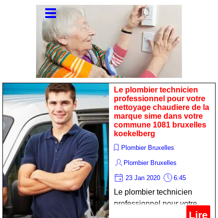
Le plombier technicien
professionnel pour votre
nettoyage chaudiere de la
marque sime dans votre
commune 1081 bruxelles
koekelberg
Plombier Bruxelles
Plombier Bruxelles
23 Jan 2020
6:45
Le plombier technicien
professionnel pour votre
Lire
nettoyage chaudiere de la