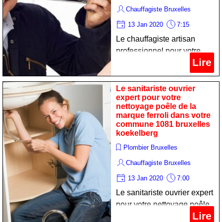
Chauffagiste Bruxelles
13 Jan 2020
7:15
Le chauffagiste artisan
professionnel pour votre
Lire
maintenance boiler de la
marque oertli dans votre
commune 1081 bruxelles
Le sanitariste ouvrier
expert pour votre
koekelberg
nettoyage poêle de la
marque ferroli dans votre
commune 1081 bruxelles
koekelberg
Plombier Bruxelles
Chauffagiste Bruxelles
13 Jan 2020
7:00
Le sanitariste ouvrier expert
pour votre nettoyage poêle
Lire
de la marque ferroli dans