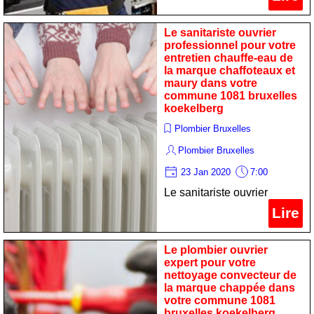
marque sime dans votre
commune 1081 bruxelles
Le sanitariste ouvrier
professionnel pour votre
koekelberg
entretien chauffe-eau de
la marque chaffoteaux et
maury dans votre
commune 1081 bruxelles
koekelberg
Plombier Bruxelles
Plombier Bruxelles
23 Jan 2020
7:00
Le sanitariste ouvrier
professionnel pour votre
Lire
entretien chauffe-eau de la
marque chaffoteaux et
Le plombier ouvrier
maury dans votre commune
expert pour votre
nettoyage convecteur de
1081 bruxelles koekelberg
la marque chappée dans
votre commune 1081
bruxelles koekelberg