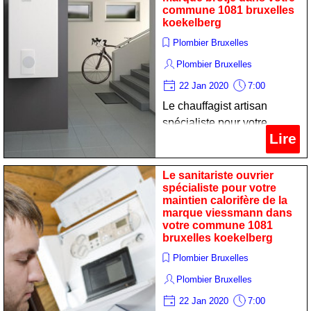
commune 1081 bruxelles
koekelberg
Plombier Bruxelles
Plombier Bruxelles
22 Jan 2020
7:00
Le chauffagist artisan
spécialiste pour votre
Lire
réparation chaudiere de la
marque brotje dans votre
commune 1081 bruxelles
Le sanitariste ouvrier
spécialiste pour votre
koekelberg
maintien calorifère de la
marque viessmann dans
votre commune 1081
bruxelles koekelberg
Plombier Bruxelles
Plombier Bruxelles
22 Jan 2020
7:00