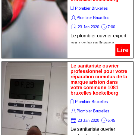
Plombier Bruxelles
Plombier Bruxelles
23 Jan 2020
7:00
Le plombier ouvrier expert
pour votre nettoyage
Lire
convecteur de la marque
chappée dans votre
commune 1081 bruxelles
Le sanitariste ouvrier
professionnel pour votre
koekelberg
réparation cumulus de la
marque ariston dans
votre commune 1081
bruxelles koekelberg
Plombier Bruxelles
Plombier Bruxelles
23 Jan 2020
6:45
Le sanitariste ouvrier