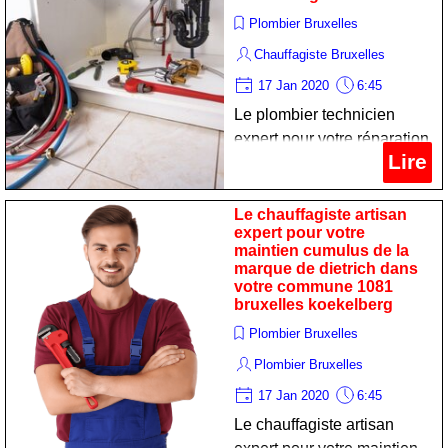
Plombier Bruxelles
Chauffagiste Bruxelles
17 Jan 2020
6:45
Le plombier technicien
expert pour votre réparation
Lire
réchaud de la marque baxi
dans votre commune 1081
bruxelles koekelberg
Le chauffagiste artisan
expert pour votre
maintien cumulus de la
marque de dietrich dans
votre commune 1081
bruxelles koekelberg
Plombier Bruxelles
Plombier Bruxelles
17 Jan 2020
6:45
Le chauffagiste artisan