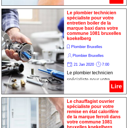
dépannage chauffe-bain de
la marque de dietrich dans
Le plombier technicien
votre commune 1081
spécialiste pour votre
entretien boiler de la
bruxelles koekelberg
marque baxi dans votre
commune 1081 bruxelles
koekelberg
Plombier Bruxelles
Plombier Bruxelles
21 Jan 2020
7:00
Le plombier technicien
spécialiste pour votre
Lire
entretien boiler de la
marque baxi dans votre
commune 1081 bruxelles
Le chauffagist ouvrier
spécialiste pour votre
koekelberg
remise en état calorifère
de la marque ferroli dans
votre commune 1081
bruxelles koekelberg