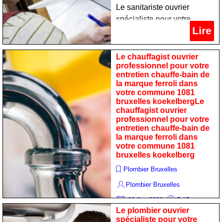
Le sanitariste ouvrier
spécialiste pour votre
Lire
maintien calorifère de la
marque viessmann dans
votre commune 1081
Le chauffagist ouvrier
professionnel pour votre
bruxelles koekelberg
entretien chauffe-bain de
la marque ferroli dans
votre commune 1081
bruxelles koekelbergLe
chauffagist ouvrier
professionnel pour votre
entretien chauffe-bain de
la marque ferroli dans
votre commune 1081
bruxelles koekelberg
Plombier Bruxelles
Plombier Bruxelles
22 Jan 2020
7:15
Le plombier ouvrier
Le chauffagist ouvrier
Lire
spécialiste pour votre