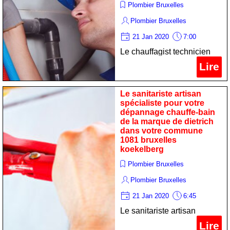
Plombier Bruxelles
Plombier Bruxelles
21 Jan 2020
7:00
Le chauffagist technicien
spécialiste pour votre
Lire
maintenance chauffe-eau
de la marque de dietrich
Le sanitariste artisan
dans votre commune 1081
spécialiste pour votre
dépannage chauffe-bain
bruxelles koekelberg
de la marque de dietrich
dans votre commune
1081 bruxelles
koekelberg
Plombier Bruxelles
Plombier Bruxelles
21 Jan 2020
6:45
Le sanitariste artisan
spécialiste pour votre
Lire