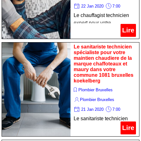
22 Jan 2020
7:00
Le chauffagist technicien
expert pour votre
Lire
dépannage chauffe-eau de
la marque oertli dans votre
commune 1081 bruxelles
Le sanitariste technicien
spécialiste pour votre
koekelberg
maintien chaudiere de la
marque chaffoteaux et
maury dans votre
commune 1081 bruxelles
koekelberg
Plombier Bruxelles
Plombier Bruxelles
21 Jan 2020
7:00
Le sanitariste technicien
spécialiste pour votre
Lire
maintien chaudiere de la