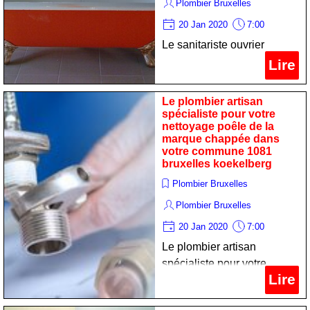
Plombier Bruxelles
20 Jan 2020
7:00
Le sanitariste ouvrier
spécialiste pour votre
Lire
maintenance calorifère de
la marque chaffoteaux et
Le plombier artisan
maury dans votre commune
spécialiste pour votre
nettoyage poêle de la
1081 bruxelles koekelberg
marque chappée dans
votre commune 1081
bruxelles koekelberg
Plombier Bruxelles
Plombier Bruxelles
20 Jan 2020
7:00
Le plombier artisan
spécialiste pour votre
Lire
nettoyage poêle de la
marque chappée dans votre