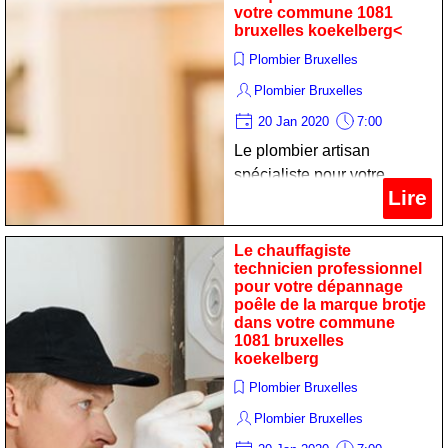
votre commune 1081
bruxelles koekelberg<
Plombier Bruxelles
Plombier Bruxelles
20 Jan 2020
7:00
Le plombier artisan
spécialiste pour votre
Lire
remise en état poêle de la
marque de dietrich dans
votre commune 1081
Le chauffagiste
technicien professionnel
bruxelles koekelberg<
pour votre dépannage
poêle de la marque brotje
dans votre commune
1081 bruxelles
koekelberg
Plombier Bruxelles
Plombier Bruxelles