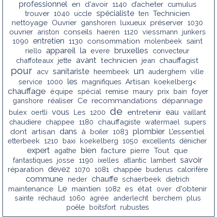
professionnel
en
d'avoir
1140
d’acheter
cumulus
spécialiste
trouver
1040
uccle
ten
Technicien
nettoyage
Ouvrier
ganshoren
luxueux
préserver
1030
conseils
ouvrier
ariston
haeren
1120
viessmann
junkers
entretien
1090
1130
consommation
molenbeek
saint
appareil
la
bruxelles
riello
evere
convecteur
avant
chauffagist
chaffoteaux
jette
technicien
jean
pour
un
sanitariste
acv
heembeek
auderghem
ville
les
service
1000
magnifiques
Artisan
koekelberg<
chauffage
équipe
spécial
remise
maury
prix
bain
foyer
recommandations
ganshore
réaliser
Ce
dépannage
de
vous
eau
bulex
oertli
Les
1200
entretenir
vaillant
chaudiere
chappee
1180
chauffagiste
watermael
supers
dans
plombier
dont
artisan
à
boiler
1083
L'essentiel
etterbeek
1210
baxi
koekelberg
1050
excellents
dénicher
bien
expert
agathe
facture
pierre
Tout
que
savoir
fantastiques
josse
1190
ixelles
atlantic
lambert
devez
réparation
1070
1081
chappée
buderus
calorifère
commune
chauffe
neder
schaerbeek
dietrich
Le
maintenance
maintien
1082
es
état
over
d'obtenir
sainte
réchaud
1060
agrée
anderlecht
berchem
plus
poêle
boitsfort
rubustes