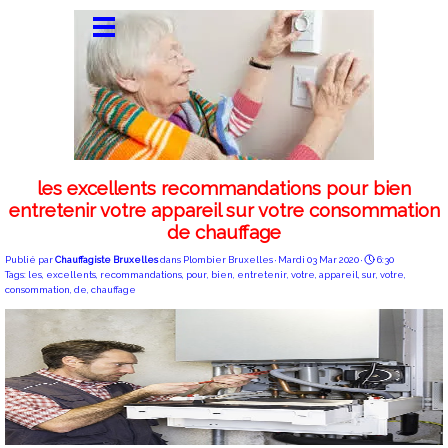
les excellents recommandations pour bien
entretenir votre appareil sur votre consommation
de chauffage
Publié par
Chauffagiste Bruxelles
dans
Plombier Bruxelles
· Mardi 03 Mar 2020 ·
6:30
Tags:
les
,
excellents
,
recommandations
,
pour
,
bien
,
entretenir
,
votre
,
appareil
,
sur
,
votre
,
consommation
,
de
,
chauffage