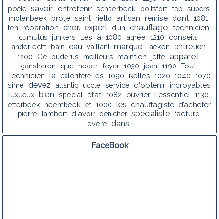
savoir
poêle
entretenir
schaerbeek
boitsfort
top
supers
molenbeek
brotje
saint
riello
artisan
remise
dont
1081
cher.
chauffage
expert
ten
réparation
d’un
technicien
conseils
cumulus
junkers
Les
à
1080
agrée
1210
marque
eau
entretien
anderlecht
bain
vaillant
laeken
appareil
1200
Ce
buderus
meilleurs
maintien
jette
ganshoren
que
neder
foyer
1030
jean
1190
Tout
la
Technicien
calorifère
es
1090
ixelles
1020
1040
1070
devez
sime
atlantic
uccle
service
d'obtenir
incroyables
bien
luxueux
spécial
état
1082
ouvrier
L'essentiel
1130
les
etterbeek
heembeek
et
1000
chauffagiste
d’acheter
spécialiste
pierre
lambert
d'avoir
dénicher
facture
dans
evere
FaceBook