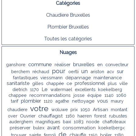
Catégories
Chaudiere Bruxelles
Plombier Bruxelles
Toutes les catégories
Nuages
commune
bruxelles
ganshore
réaliser
en
convecteur
pour
un
sur
berchem
réchaud
oertli
ariston
acv
fantastiques
viessmann
dépannage
maintenance
sanitariste
professionnel
gilles
chappée
ce
plus
ville
Le
dietrich
1170
watermael
excellents
koekelberg
recommandations
chappee
josse
équipe
1140
1060
plombier
vous
tarif
1120
agathe
nettoyage
maury
votre
chaudiere
woluwe
prix
1050
Artisan
montant
chauffagist
over
Ouvrier
1160
haeren
forest
rubustes
auderghem
magnifiques
baxi
1083
noode
chaffoteaux
avant
préserver
bulex
consommation
koekelberg<
de
chauffe
trouver
sainte
ferroli
1150
boiler
1180