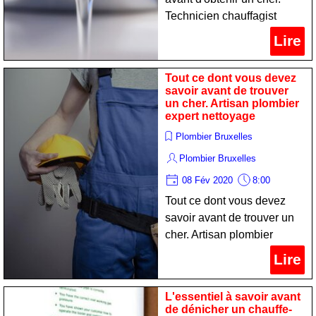
Technicien chauffagist
spécialiste nettoyage
Lire
Tout ce dont vous devez
savoir avant de trouver
un cher. Artisan plombier
expert nettoyage
Plombier Bruxelles
Plombier Bruxelles
08 Fév 2020
8:00
Tout ce dont vous devez
savoir avant de trouver un
cher. Artisan plombier
expert nettoyage
Lire
L'essentiel à savoir avant
de dénicher un chauffe-