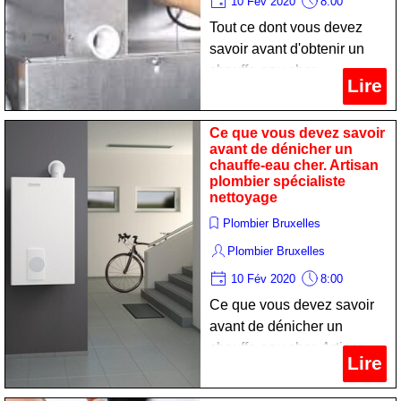
10 Fév 2020
8:00
Tout ce dont vous devez
savoir avant d'obtenir un
chauffe-eau cher.
Lire
Technicien sanitariste
professionnel nettoyage
Ce que vous devez savoir
avant de dénicher un
chauffe-eau cher. Artisan
plombier spécialiste
nettoyage
Plombier Bruxelles
Plombier Bruxelles
10 Fév 2020
8:00
Ce que vous devez savoir
avant de dénicher un
chauffe-eau cher. Artisan
Lire
plombier spécialiste
nettoyage