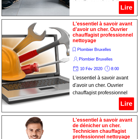
chauffe-eau cher. Artisan
Lire
chauffagist expert
nettoyage
L'essentiel à savoir avant
d'avoir un cher. Ouvrier
chauffagist professionnel
nettoyage
Plombier Bruxelles
Plombier Bruxelles
10 Fév 2020
8:00
L'essentiel à savoir avant
d'avoir un cher. Ouvrier
chauffagist professionnel
nettoyage
Lire
L'essentiel à savoir avant
de dénicher un cher.
Technicien chauffagist
professionnel nettoyage