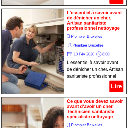
L'essentiel à savoir avant
de dénicher un cher.
Artisan sanitariste
professionnel nettoyage
Plombier Bruxelles
Plombier Bruxelles
10 Fév 2020
8:00
L'essentiel à savoir avant
de dénicher un cher. Artisan
sanitariste professionnel
nettoyage
Lire
Ce que vous devez savoir
avant d'avoir un cher.
Technicien sanitariste
spécialiste nettoyage
Plombier Bruxelles