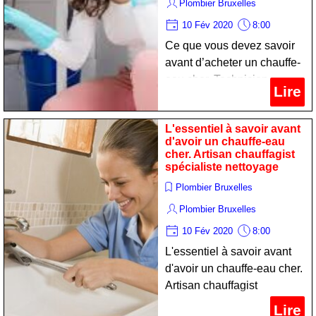
Plombier Bruxelles
10 Fév 2020
8:00
Ce que vous devez savoir
avant d’acheter un chauffe-
eau cher. Technicien
Lire
sanitariste expert nettoyage
L'essentiel à savoir avant
d'avoir un chauffe-eau
cher. Artisan chauffagist
spécialiste nettoyage
Plombier Bruxelles
Plombier Bruxelles
10 Fév 2020
8:00
L'essentiel à savoir avant
d'avoir un chauffe-eau cher.
Artisan chauffagist
spécialiste nettoyage
Lire