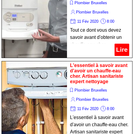
Plombier Bruxelles
Plombier Bruxelles
11 Fév 2020
8:00
Tout ce dont vous devez
savoir avant d'obtenir un
chauffe-eau cher.
Lire
Technicien plombier expert
nettoyage
L'essentiel à savoir avant
d'avoir un chauffe-eau
cher. Artisan sanitariste
expert nettoyage
Plombier Bruxelles
Plombier Bruxelles
11 Fév 2020
8:00
L'essentiel à savoir avant
d'avoir un chauffe-eau cher.
Artisan sanitariste expert