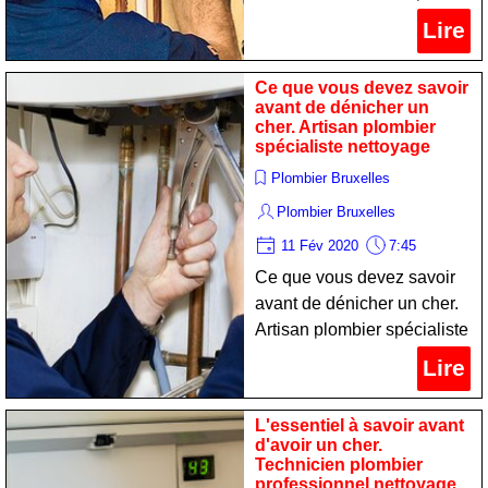
nettoyage
Lire
Ce que vous devez savoir
avant de dénicher un
cher. Artisan plombier
spécialiste nettoyage
Plombier Bruxelles
Plombier Bruxelles
11 Fév 2020
7:45
Ce que vous devez savoir
avant de dénicher un cher.
Artisan plombier spécialiste
nettoyage
Lire
L'essentiel à savoir avant
d'avoir un cher.
Technicien plombier
professionnel nettoyage