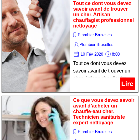
Tout ce dont vous devez
savoir avant de trouver
un cher. Artisan
chauffagist professionnel
nettoyage
Plombier Bruxelles
Plombier Bruxelles
10 Fév 2020
8:00
Tout ce dont vous devez
savoir avant de trouver un
cher. Artisan chauffagist
Lire
professionnel nettoyage
Ce que vous devez savoir
avant d’acheter un
chauffe-eau cher.
Technicien sanitariste
expert nettoyage
Plombier Bruxelles