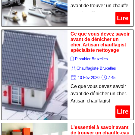
avant de trouver un chauffe-
eau cher. Ouvrier
Lire
chauffagist professionnel
nettoyage
Ce que vous devez savoir
avant de dénicher un
cher. Artisan chauffagist
spécialiste nettoyage
Plombier Bruxelles
Chauffagiste Bruxelles
10 Fév 2020
7:45
Ce que vous devez savoir
avant de dénicher un cher.
Artisan chauffagist
spécialiste nettoyage
Lire
L'essentiel à savoir avant
de trouver un chauffe-eau