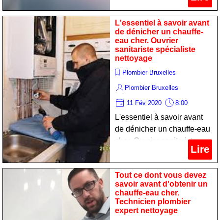
L'essentiel à savoir avant
de dénicher un chauffe-
eau cher. Ouvrier
sanitariste spécialiste
nettoyage
Plombier Bruxelles
Plombier Bruxelles
11 Fév 2020
8:00
L'essentiel à savoir avant
de dénicher un chauffe-eau
cher. Ouvrier sanitariste
Lire
spécialiste nettoyage
Tout ce dont vous devez
savoir avant d'obtenir un
chauffe-eau cher.
Technicien plombier
expert nettoyage