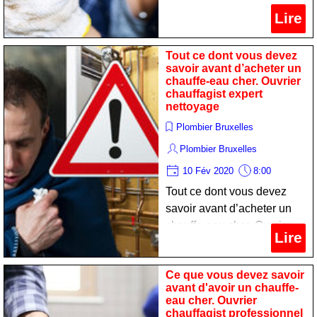
professionnel nettoyage
Lire
Tout ce dont vous devez
savoir avant d’acheter un
chauffe-eau cher. Ouvrier
chauffagist expert
nettoyage
Plombier Bruxelles
Plombier Bruxelles
10 Fév 2020
8:00
Tout ce dont vous devez
savoir avant d’acheter un
chauffe-eau cher. Ouvrier
Lire
chauffagist expert
nettoyage
Ce que vous devez savoir
avant d'avoir un chauffe-
eau cher. Ouvrier
chauffagist professionnel