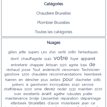
Catégories
Chaudiere Bruxelles
Plombier Bruxelles
Toutes les catégories
Nuages
gilles
jette
supers
Les
d’un
oertli
1080
fantastiques
votre
appareil
dont
chauffagiste
1140
foyer
de
entretenir
chappée
Artisan
1120
agrée
baxi
réchaud
josse
Tout
anderlecht
viessmann
Technicien
recommandations
ganshore
1200
chaudiere
heembeek
pour
haeren
en
dénicher
plus
ixelles
d’acheter
1081
junkers
à
ganshoren
incroyables
1040
service
devez
chaffoteaux
1020
sime
neder
1130
maintien
1070
avant
over
excellents
agathe
rubustes
poêle
maintenance
brotje
L'essentiel
réparation
dépannage
bruxelles
etterbeek
d'avoir
molenbeek
jean
ce