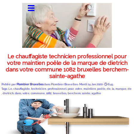
Le chauffagiste technicien professionnel pour
votre maintien poêle de la marque de dietrich
dans votre commune 1082 bruxelles berchem-
sainte-agathe
Publié par
Plombier Bruxelles
dans
Plombier Bruxelles
· Mardi 14 Jan 2020 ·
6:45
Tags:
Le
,
chauffagiste
,
technicien
,
professionnel
,
pour
,
votre
,
maintien
,
poêle
,
de
,
la
,
marque
,
de
,
dietrich
,
dans
,
votre
,
commune
,
1082
,
bruxelles
,
berchem
,
sainte
,
agathe