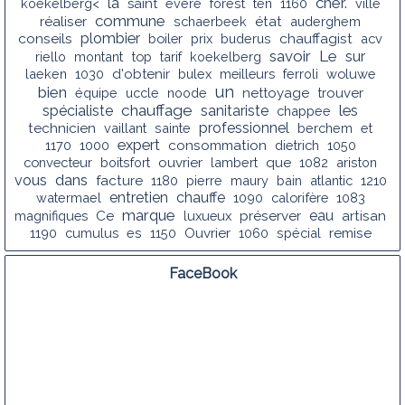
la
cher.
koekelberg<
saint
evere
forest
ten
1160
ville
commune
réaliser
schaerbeek
état
auderghem
conseils
plombier
chauffagist
boiler
prix
buderus
acv
savoir
Le
sur
riello
montant
top
tarif
koekelberg
laeken
1030
d'obtenir
bulex
meilleurs
ferroli
woluwe
un
bien
équipe
uccle
noode
nettoyage
trouver
chauffage
les
spécialiste
sanitariste
chappee
professionnel
technicien
vaillant
sainte
berchem
et
expert
1170
1000
consommation
dietrich
1050
convecteur
boitsfort
ouvrier
lambert
que
1082
ariston
dans
vous
facture
1180
pierre
maury
bain
atlantic
1210
entretien
chauffe
watermael
1090
calorifère
1083
marque
eau
magnifiques
Ce
luxueux
préserver
artisan
1190
cumulus
es
1150
Ouvrier
1060
spécial
remise
FaceBook