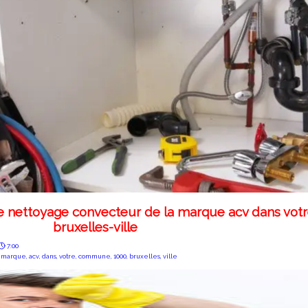
tre nettoyage convecteur de la marque acv dans v
bruxelles-ville
7:00
,
marque
,
acv
,
dans
,
votre
,
commune
,
1000
,
bruxelles
,
ville