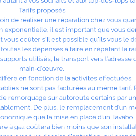
 autant à vos souhaits et aux top-des-tops tar
Tarifs proposés
in de réaliser une réparation chez vous quand 
n exponentielle, il est important que vous d
t vous coûter s'il est possible qu'ils vous le d
r toutes les dépenses à faire en répétant la r
ports utilisés, le transport vers l’adresse d
main-d'œuvre.
diffère en fonction de la activités effectuées
tablies ne sont pas facturées au même tarif. 
 de remorquage sur autoroute certains par u
lablement. De plus, le remplacement d’un m
economique que la mise en place d’un lavabo. 
ère à gaz coûtera bien moins que son installa