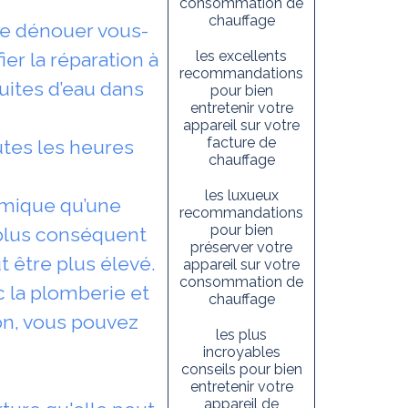
consommation de
chauffage
de dénouer vous-
les excellents
er la réparation à
recommandations
uites d’eau dans
pour bien
entretenir votre
appareil sur votre
facture de
utes les heures
chauffage
les luxueux
omique qu’une
recommandations
pour bien
l plus conséquent
préserver votre
t être plus élevé.
appareil sur votre
consommation de
c la plomberie et
chauffage
on, vous pouvez
les plus
incroyables
conseils pour bien
entretenir votre
appareil de