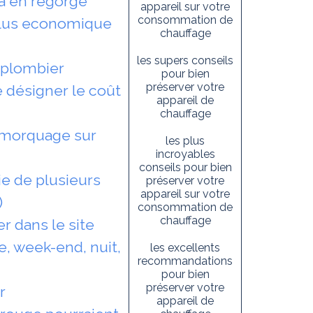
ra en regorge
appareil sur votre
consommation de
plus economique
chauffage
les supers conseils
n plombier
pour bien
préserver votre
 désigner le coût
appareil de
chauffage
 remorquage sur
les plus
incroyables
conseils pour bien
ie de plusieurs
préserver votre
appareil sur votre
)
consommation de
chauffage
er dans le site
te, week-end, nuit,
les excellents
recommandations
pour bien
préserver votre
r
appareil de