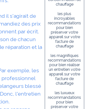
ifs.
chauffage
les plus
il s'agirait de
incroyables
emandiez des prix
recommandations
pour bien
onnent par écrit.
préserver votre
appareil sur votre
aison de chacun
facture de
chauffage
e réparation et la
les magnifiques
recommandations
pour bien réaliser
un entretien votre
Par exemple, les
appareil sur votre
n professionnel
facture de
chauffage
elangeurs blessé
les luxueux
Donc, l'entretien
recommandations
tion.
pour bien
préserver votre