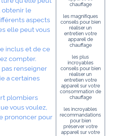
rture qu'elle peut
chauffage
obtenir le
les magnifiques
ifférents aspects
conseils pour bien
réaliser un
es elle peut vous
entretien votre
appareil de
chauffage
e inclus et de ce
les plus
vez compter.
incroyables
n pas renseigner
conseils pour bien
réaliser un
e a certaines
entretien votre
appareil sur votre
consommation de
ert plombiers
chauffage
que vous voulez,
les incroyables
recommandations
se prononcer pour
pour bien
préserver votre
appareil sur votre