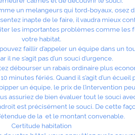
emeurer calmes et de découvrir le souci.
 comme un melangeurs qui tord-boyaux, osez 
ntez inapte de le faire, il vaudra mieux confi
viter les importantes problèmes comme les f
votre habitat.
pouvez faillir d’appeler un équipe dans un to
ar il ne s’agit pas d’un souci d’urgence.
itez débourser un rabais ordinaire plus econ
 10 minutes fériés. Quand il s’agit d’un écuei
bipper un équipe, le prix de l’intervention peu
ous assuriez de bien évaluer tout le souci ave
droit est précisément le souci. De cette faç
étendue de la et le montant convenable.
Certitude habitation