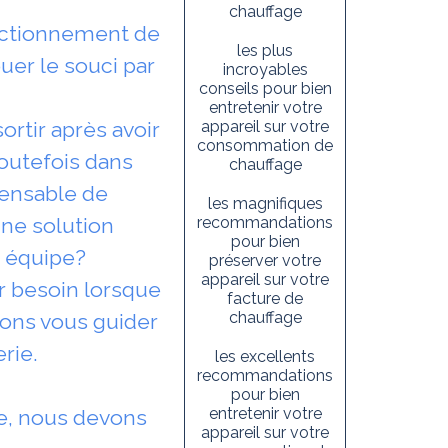
chauffage
nctionnement de
les plus
er le souci par
incroyables
conseils pour bien
entretenir votre
rtir après avoir
appareil sur votre
consommation de
toutefois dans
chauffage
spensable de
les magnifiques
ne solution
recommandations
pour bien
u équipe?
préserver votre
appareil sur votre
r besoin lorsque
facture de
chauffage
rons vous guider
rie.
les excellents
recommandations
pour bien
entretenir votre
e, nous devons
appareil sur votre