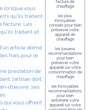
facture de
chauffage
e lorsque vous
fs qu'ils traitent
les plus
incroyables
a facture. Les
conseils pour bien
préserver votre
u'ils traitent et
appareil de
chauffage
'un article abîmé
les luxueux
recommandations
des frais pour le
pour bien
préserver votre
appareil sur votre
une prestation de
consommation de
chauffage
nt, l’artisan doit
ain-d’œuvre, ses
les incroyables
recommandations
as.
pour bien
entretenir votre
 qui vous offrent
appareil sur votre
consommation de