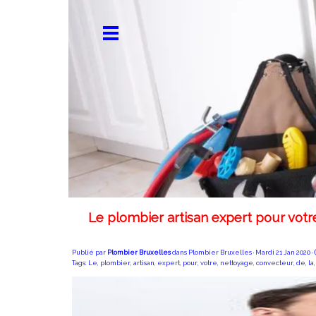
Le plombier artisan expert pour vo
Publié par
Plombier Bruxelles
dans
Plombier Bruxelles
· Mardi 21 Jan 2020 ·
Tags:
Le
,
plombier
,
artisan
,
expert
,
pour
,
votre
,
nettoyage
,
convecteur
,
de
,
la