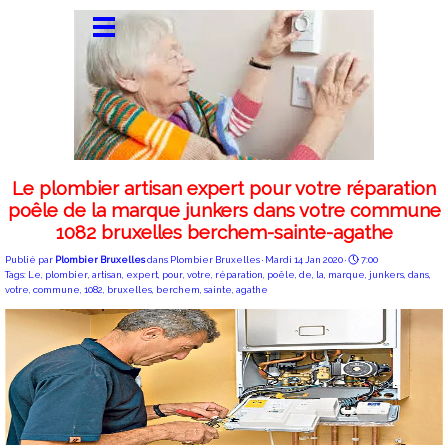
Le plombier artisan expert pour votre réparation
poêle de la marque junkers dans votre commune
1082 bruxelles berchem-sainte-agathe
Publié par
Plombier Bruxelles
dans
Plombier Bruxelles
· Mardi 14 Jan 2020 ·
7:00
Tags:
Le
,
plombier
,
artisan
,
expert
,
pour
,
votre
,
réparation
,
poêle
,
de
,
la
,
marque
,
junkers
,
dans
,
votre
,
commune
,
1082
,
bruxelles
,
berchem
,
sainte
,
agathe