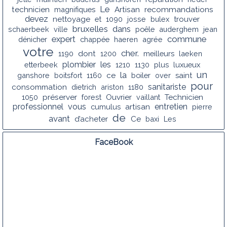
Le
recommandations
technicien
magnifiques
Artisan
devez
nettoyage
et
1090
josse
bulex
trouver
bruxelles
dans
schaerbeek
ville
poêle
auderghem
jean
commune
expert
dénicher
chappée
haeren
agrée
votre
cher.
1190
dont
1200
meilleurs
laeken
les
plombier
etterbeek
1210
1130
plus
luxueux
un
la
ganshore
boitsfort
1160
ce
boiler
over
saint
pour
sanitariste
consommation
dietrich
ariston
1180
1050
préserver
forest
Ouvrier
vaillant
Technicien
professionnel
vous
entretien
cumulus
artisan
pierre
de
avant
d’acheter
Ce
baxi
Les
FaceBook