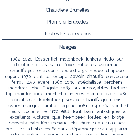
Chaudiere Bruxelles
Plombier Bruxelles
Toutes les catégories
Nuages
sur
1082
1020
L'essentiel
molenbeek
junkers
riello
d'obtenir
gilles
sainte
foyer
rubustes
watermael
chauffagist
entretenir
koekelberg<
noode
chappee
savoir
chauffe
supers
1070
état
es
équipe
convecteur
spécialiste
ferroli
1150
evere
1060
1030
berchem
anderlecht
chauffagiste
1083
prix
incroyables
facture
top
maintenance
montant
d’un
viessmann
d'avoir
1080
bien
chauffage
spécial
koekelberg
service
remise
marque
ouvrier
lambert
agathe
1081
1040
réaliser
tarif
eau
maury
uccle
sime
1170
Tout
bain
fantastiques
à
excellents
woluwe
que
heembeek
ixelles
en
brotje
conseils
calorifère
réchaud
chaudiere
1000
1140
acv
appareil
oertli
ten
atlantic
chaffoteaux
dépannage
1120
jette
maintien
buderus
ganshoren
réparation
neder