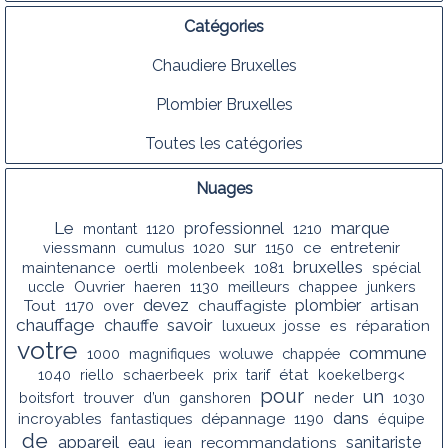
Catégories
Chaudiere Bruxelles
Plombier Bruxelles
Toutes les catégories
Nuages
Le
marque
professionnel
montant
1120
1210
sur
viessmann
cumulus
1020
1150
ce
entretenir
bruxelles
maintenance
oertli
molenbeek
1081
spécial
uccle
Ouvrier
haeren
1130
meilleurs
chappee
junkers
devez
plombier
Tout
1170
over
chauffagiste
artisan
chauffage
savoir
chauffe
luxueux
josse
es
réparation
votre
commune
1000
magnifiques
woluwe
chappée
1040
riello
schaerbeek
prix
tarif
état
koekelberg<
pour
un
boitsfort
trouver
d’un
ganshoren
neder
1030
dans
incroyables
fantastiques
dépannage
1190
équipe
de
appareil
eau
recommandations
sanitariste
jean