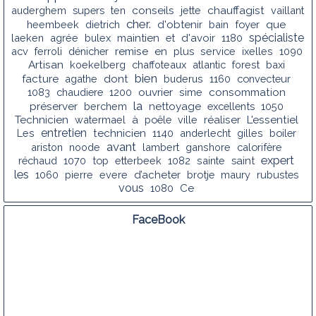
conseils
chauffagist
auderghem
supers
ten
jette
vaillant
cher.
heembeek
dietrich
d'obtenir
bain
foyer
que
spécialiste
laeken
agrée
bulex
maintien
et
d'avoir
1180
acv
ferroli
dénicher
remise
en
plus
service
ixelles
1090
Artisan
koekelberg
chaffoteaux
atlantic
forest
baxi
bien
facture
agathe
dont
buderus
1160
convecteur
1083
chaudiere
1200
ouvrier
sime
consommation
la
préserver
berchem
nettoyage
excellents
1050
Technicien
watermael
à
poêle
ville
réaliser
L'essentiel
entretien
Les
technicien
1140
anderlecht
gilles
boiler
avant
ariston
noode
lambert
ganshore
calorifère
expert
réchaud
1070
top
etterbeek
1082
sainte
saint
les
1060
pierre
evere
d’acheter
brotje
maury
rubustes
vous
1080
Ce
FaceBook