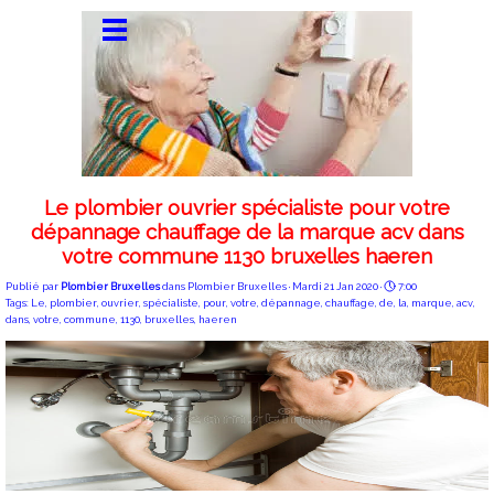
Le plombier ouvrier spécialiste pour votre
dépannage chauffage de la marque acv dans
votre commune 1130 bruxelles haeren
Publié par
Plombier Bruxelles
dans
Plombier Bruxelles
· Mardi 21 Jan 2020 ·
7:00
Tags:
Le
,
plombier
,
ouvrier
,
spécialiste
,
pour
,
votre
,
dépannage
,
chauffage
,
de
,
la
,
marque
,
acv
,
dans
,
votre
,
commune
,
1130
,
bruxelles
,
haeren