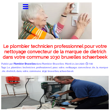
Le plombier technicien professionnel pour votre
nettoyage convecteur de la marque de dietrich
dans votre commune 1030 bruxelles schaerbeek
Publié par
Plombier Bruxelles
dans
Plombier Bruxelles
· Mardi 21 Jan 2020 ·
7:00
Tags:
Le
,
plombier
,
technicien
,
professionnel
,
pour
,
votre
,
nettoyage
,
convecteur
,
de
,
la
,
marque
,
de
,
dietrich
,
dans
,
votre
,
commune
,
1030
,
bruxelles
,
schaerbeek