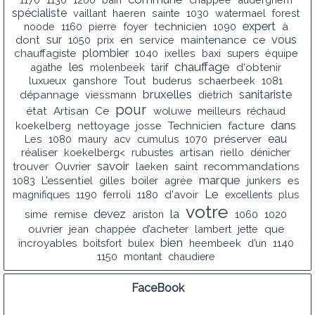
spécialiste
vaillant
haeren
sainte
1030
watermael
forest
expert
noode
1160
pierre
foyer
technicien
1090
à
sur
vous
dont
1050
prix
en
service
maintenance
ce
plombier
chauffagiste
1040
ixelles
baxi
supers
équipe
les
chauffage
agathe
molenbeek
tarif
d'obtenir
luxueux
ganshore
Tout
buderus
schaerbeek
1081
bruxelles
sanitariste
dépannage
viessmann
dietrich
pour
état
Artisan
Ce
woluwe
meilleurs
réchaud
dans
koekelberg
nettoyage
josse
Technicien
facture
eau
Les
1080
maury
acv
cumulus
1070
préserver
réaliser
koekelberg<
rubustes
artisan
riello
dénicher
savoir
recommandations
trouver
Ouvrier
laeken
saint
marque
1083
L'essentiel
gilles
boiler
agrée
junkers
es
Le
magnifiques
1190
ferroli
1180
d'avoir
excellents
plus
votre
la
devez
sime
remise
ariston
1060
1020
ouvrier
jean
chappée
d’acheter
lambert
jette
que
bien
incroyables
boitsfort
bulex
heembeek
d’un
1140
1150
montant
chaudiere
FaceBook