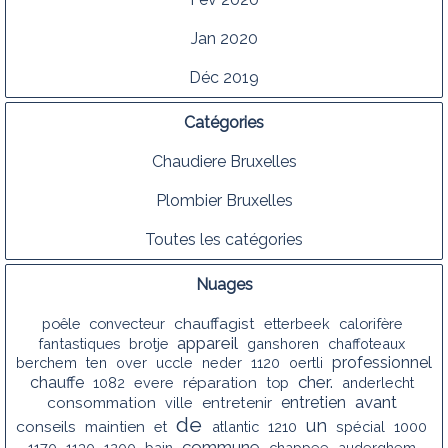
Jan 2020
Déc 2019
Catégories
Chaudiere Bruxelles
Plombier Bruxelles
Toutes les catégories
Nuages
chauffagist
poêle
convecteur
etterbeek
calorifère
appareil
fantastiques
brotje
ganshoren
chaffoteaux
professionnel
berchem
ten
over
uccle
neder
1120
oertli
cher.
chauffe
1082
evere
réparation
top
anderlecht
avant
entretien
consommation
ville
entretenir
de
un
conseils
maintien
et
atlantic
1210
spécial
1000
commune
1170
1130
1200
bain
chappee
auderghem