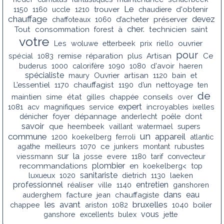
Le
1150
1160
uccle
1210
trouver
chaudiere
d'obtenir
chauffage
devez
chaffoteaux
1060
d’acheter
préserver
cher.
Tout
consommation
forest
à
technicien
saint
votre
Les
woluwe
etterbeek
prix
riello
ouvrier
pour
spécial
1083
remise
réparation
plus
Artisan
Ce
buderus
1000
calorifère
1090
1080
d'avoir
haeren
spécialiste
maury
Ouvrier
artisan
1120
bain
et
chauffagist
L'essentiel
1170
1190
d’un
nettoyage
ten
de
conseils
maintien
sime
état
gilles
chappée
over
expert
1081
acv
magnifiques
service
incroyables
ixelles
dénicher
foyer
dépannage
anderlecht
poêle
dont
savoir
que
heembeek
vaillant
watermael
supers
un
commune
appareil
1200
koekelberg
ferroli
atlantic
agathe
meilleurs
1070
ce
junkers
montant
rubustes
la
sur
viessmann
josse
evere
1180
tarif
convecteur
recommandations
plombier
en
koekelberg<
top
sanitariste
luxueux
1020
dietrich
1130
laeken
professionnel
entretien
réaliser
ville
1140
ganshoren
dans
eau
auderghem
facture
jean
chauffagiste
les
avant
bruxelles
chappee
ariston
1082
1040
boiler
vous
ganshore
excellents
bulex
jette