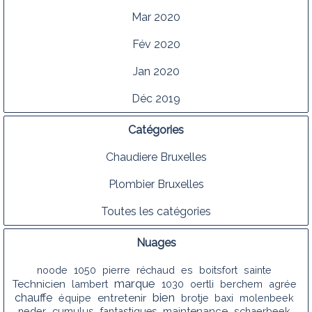
Mar 2020
Fév 2020
Jan 2020
Déc 2019
Catégories
Chaudiere Bruxelles
Plombier Bruxelles
Toutes les catégories
Nuages
noode
1050
pierre
réchaud
es
boitsfort
sainte
marque
Technicien
lambert
1030
oertli
berchem
agrée
bien
chauffe
équipe
entretenir
brotje
baxi
molenbeek
neder
cumulus
fantastiques
maintenance
schaerbeek