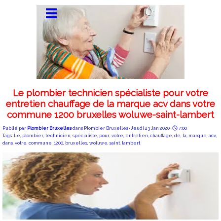
Le plombier technicien spécialiste pour votre
entretien chauffage de la marque acv dans votre
commune 1200 bruxelles woluwe-saint-lambert
Publié par
Plombier Bruxelles
dans
Plombier Bruxelles
· Jeudi 23 Jan 2020 ·
7:00
Tags:
Le
,
plombier
,
technicien
,
spécialiste
,
pour
,
votre
,
entretien
,
chauffage
,
de
,
la
,
marque
,
acv
,
dans
,
votre
,
commune
,
1200
,
bruxelles
,
woluwe
,
saint
,
lambert