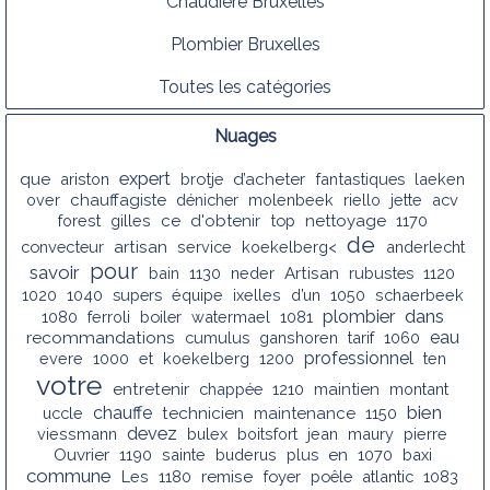
Chaudiere Bruxelles
Plombier Bruxelles
Toutes les catégories
Nuages
expert
que
ariston
brotje
d’acheter
fantastiques
laeken
over
chauffagiste
dénicher
molenbeek
riello
jette
acv
forest
gilles
ce
d'obtenir
top
nettoyage
1170
de
convecteur
artisan
service
koekelberg<
anderlecht
pour
savoir
bain
1130
neder
Artisan
rubustes
1120
1020
1040
supers
équipe
ixelles
d’un
1050
schaerbeek
dans
plombier
1080
ferroli
boiler
watermael
1081
recommandations
eau
cumulus
ganshoren
tarif
1060
professionnel
evere
1000
et
koekelberg
1200
ten
votre
entretenir
chappée
1210
maintien
montant
bien
chauffe
uccle
technicien
maintenance
1150
devez
viessmann
bulex
boitsfort
jean
maury
pierre
Ouvrier
1190
sainte
buderus
plus
en
1070
baxi
commune
Les
1180
remise
foyer
poêle
atlantic
1083