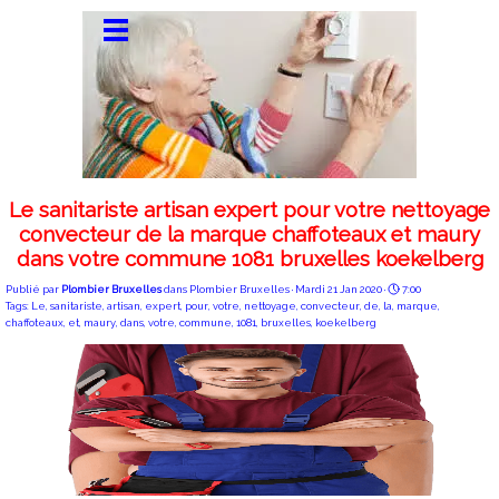
Le sanitariste artisan expert pour votre nettoyage
convecteur de la marque chaffoteaux et maury
dans votre commune 1081 bruxelles koekelberg
Publié par
Plombier Bruxelles
dans
Plombier Bruxelles
· Mardi 21 Jan 2020 ·
7:00
Tags:
Le
,
sanitariste
,
artisan
,
expert
,
pour
,
votre
,
nettoyage
,
convecteur
,
de
,
la
,
marque
,
chaffoteaux
,
et
,
maury
,
dans
,
votre
,
commune
,
1081
,
bruxelles
,
koekelberg