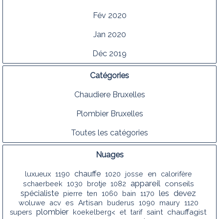
Fév 2020
Jan 2020
Déc 2019
Catégories
Chaudiere Bruxelles
Plombier Bruxelles
Toutes les catégories
Nuages
chauffe
luxueux
1190
1020
josse
en
calorifère
appareil
conseils
schaerbeek
1030
brotje
1082
les
spécialiste
devez
pierre
ten
1060
bain
1170
woluwe
acv
es
Artisan
buderus
1090
maury
1120
plombier
chauffagist
supers
koekelberg<
et
tarif
saint