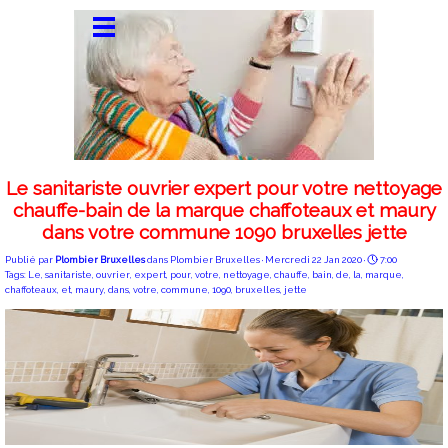
Le sanitariste ouvrier expert pour votre nettoyage
chauffe-bain de la marque chaffoteaux et maury
dans votre commune 1090 bruxelles jette
Publié par
Plombier Bruxelles
dans
Plombier Bruxelles
· Mercredi 22 Jan 2020 ·
7:00
Tags:
Le
,
sanitariste
,
ouvrier
,
expert
,
pour
,
votre
,
nettoyage
,
chauffe
,
bain
,
de
,
la
,
marque
,
chaffoteaux
,
et
,
maury
,
dans
,
votre
,
commune
,
1090
,
bruxelles
,
jette