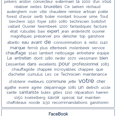
la
vous
junkers
ariston
convecteur
watermael
1000
d’un
bruxelles
réaliser
ixelles
Ce
laeken
réchaud
auderghem
over
ville
chaudiere
remise
artisan
poêle
forest
d'avoir
oertli
boiler
montant
trouver
sime
Tout
berchem
1150
foyer
1160
1080
technicien
boitsfort
vaillant
Ouvrier
heembeek
1200
fantastiques
facture
expert
état
rubustes
baxi
jean
anderlecht
ouvrier
magnifiques
préserver
prix
dénicher
top
ganshore
de
avant
eau
atlantic
consommation
à
riello
1140
marque
ferroli
plus
etterbeek
molenbeek
service
chauffage
1040
lambert
nettoyage
entretenir
équipe
Le
bien
entretien
dont
1180
neder
1070
viessmann
pour
dans
professionnel
L'essentiel
excellents
1083
chauffagiste
chappée
incroyables
chappee
que
d’acheter
cumulus
Les
ce
Technicien
maintenance
votre
commune
cher.
d'obtenir
meilleurs
jette
un
agathe
evere
agrée
dépannage
1081
dietrich
uccle
sanitariste
sainte
bulex
gilles
1210
réparation
haeren
savoir
sur
1050
koekelberg
spécial
maintien
recommandations
chaffoteaux
noode
1130
ganshoren
FaceBook