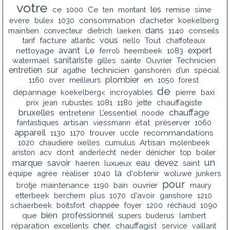
votre
les
ce
1000
Ce
ten
montant
remise
sime
evere
bulex
1030
consommation
d’acheter
koekelberg
dans
conseils
maintien
convecteur
dietrich
laeken
1140
vous
tarif
facture
atlantic
riello
Tout
chaffoteaux
avant
Le
expert
nettoyage
ferroli
heembeek
1083
sanitariste
watermael
gilles
sainte
Ouvrier
Technicien
entretien
sur
agathe
technicien
ganshoren
d’un
spécial
plombier
1160
over
meilleurs
en
1050
forest
de
dépannage
koekelberg<
incroyables
pierre
baxi
prix
jean
rubustes
1081
1180
jette
chauffagiste
bruxelles
chauffage
entretenir
L'essentiel
noode
fantastiques
artisan
viessmann
état
préserver
1060
appareil
recommandations
1130
1170
trouver
uccle
1020
chaudiere
ixelles
cumulus
Artisan
molenbeek
ariston
acv
dont
anderlecht
neder
dénicher
top
boiler
un
marque
savoir
eau
devez
haeren
luxueux
saint
la
équipe
agrée
réaliser
1040
d'obtenir
woluwe
junkers
pour
brotje
maintenance
1190
bain
ouvrier
maury
etterbeek
berchem
plus
1070
d'avoir
ganshore
1210
schaerbeek
boitsfort
chappée
foyer
1200
réchaud
1090
bien
professionnel
que
supers
buderus
lambert
cher.
chauffagist
réparation
excellents
service
vaillant