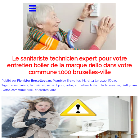
Le sanitariste technicien expert pour votre
entretien boiler de la marque riello dans votre
commune 1000 bruxelles-ville
Publié par
Plombier Bruxelles
dans
Plombier Bruxelles
· Mardi 14 Jan 2020 ·
7:00
Tags:
Le
,
sanitariste
,
technicien
,
expert
,
pour
,
votre
,
entretien
,
boiler
,
de
,
la
,
marque
,
riello
,
dans
,
votre
,
commune
,
1000
,
bruxelles
,
ville