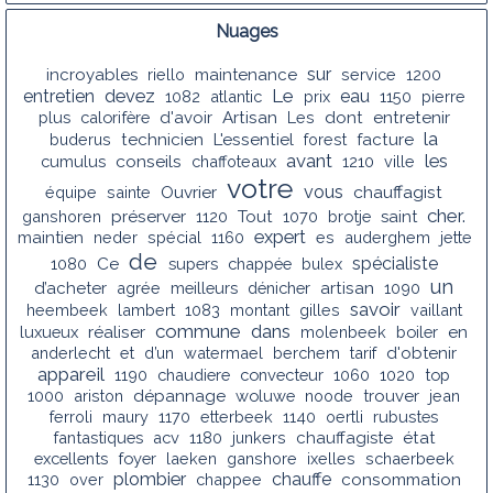
Nuages
sur
incroyables
riello
maintenance
service
1200
Le
entretien
devez
eau
1082
atlantic
prix
1150
pierre
plus
calorifère
d'avoir
Artisan
Les
dont
entretenir
la
buderus
technicien
L'essentiel
forest
facture
avant
les
conseils
cumulus
chaffoteaux
1210
ville
votre
vous
chauffagist
équipe
sainte
Ouvrier
cher.
ganshoren
préserver
1120
Tout
1070
brotje
saint
expert
maintien
neder
spécial
1160
es
auderghem
jette
de
spécialiste
1080
Ce
supers
chappée
bulex
un
d’acheter
agrée
meilleurs
dénicher
artisan
1090
savoir
heembeek
lambert
1083
montant
gilles
vaillant
commune
dans
luxueux
réaliser
molenbeek
boiler
en
anderlecht
et
d’un
watermael
berchem
tarif
d'obtenir
appareil
1190
chaudiere
convecteur
1060
1020
top
1000
ariston
dépannage
woluwe
noode
trouver
jean
ferroli
maury
1170
etterbeek
1140
oertli
rubustes
fantastiques
acv
1180
junkers
chauffagiste
état
excellents
foyer
laeken
ganshore
ixelles
schaerbeek
plombier
chauffe
1130
over
chappee
consommation