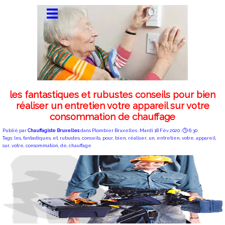
les fantastiques et rubustes conseils pour bien
réaliser un entretien votre appareil sur votre
consommation de chauffage
Publié par
Chauffagiste Bruxelles
dans
Plombier Bruxelles
· Mardi 18 Fév 2020 ·
6:30
Tags:
les
,
fantastiques
,
et
,
rubustes
,
conseils
,
pour
,
bien
,
réaliser
,
un
,
entretien
,
votre
,
appareil
,
sur
,
votre
,
consommation
,
de
,
chauffage