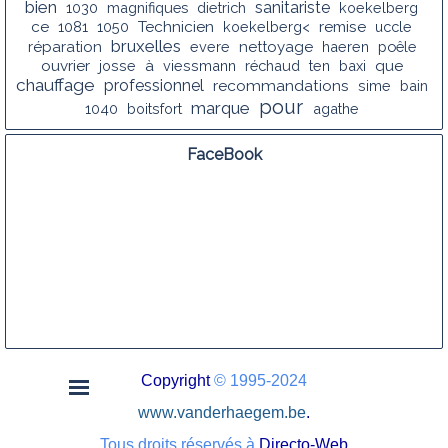
bien
sanitariste
1030
magnifiques
dietrich
koekelberg
ce
1081
1050
Technicien
koekelberg<
remise
uccle
bruxelles
réparation
evere
nettoyage
haeren
poêle
ouvrier
josse
à
viessmann
réchaud
ten
baxi
que
chauffage
professionnel
recommandations
sime
bain
pour
marque
1040
boitsfort
agathe
FaceBook
Copyright
© 1995-2024
www.vanderhaegem.be
.
Tous droits réservés à
D
irecto-Web