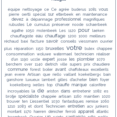
vous
équipe
nettoyage
ce
Ce
agrée
buderus
1081
sur
pierre
oertli
spécial
etterbeek
en
maintenance
devez
professionnel
à
dépannage
magnifiques
Le
rubustes
cumulus
préserver
noode
schaerbeek
pour
agathe
1050
molenbeek
Les
1120
laeken
chauffage
eau
chauffagiste
1200
1000
meilleurs
savoir
conseils
réchaud
baxi
facture
viessmann
ouvrier
votre
bruxelles
plus
réparation
1150
bulex
chappee
consommation
woluwe
watermael
technicien
réaliser
les
expert
plombier
d’un
1190
uccle
josse
1070
berchem
over
1140
dietrich
ville
supers
prix
chaudiere
commune
avant
forest
boiler
chaffoteaux
excellents
jean
evere
Artisan
que
riello
vaillant
koekelberg<
bain
bien
ganshore
luxueux
lambert
gilles
d’acheter
foyer
marque
chauffe
koekelberg
ixelles
top
calorifère
de
la
dans
incroyables
ariston
entretenir
1082
es
spécialiste
brotje
chappée
artisan
1160
maintien
1020
trouver
ten
L'essentiel
1030
fantastiques
remise
1060
entretien
1210
1083
et
dont
Technicien
acv
junkers
appareil
montant
1170
haeren
dénicher
ferroli
atlantic
un
sanitariste
heembeek
Ouvrier
sainte
1180
poêle