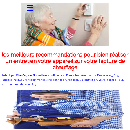
les meilleurs recommandations pour bien réaliser
un entretien votre appareil sur votre facture de
chauffage
Publié par
Chauffagiste Bruxelles
dans
Plombier Bruxelles
· Vendredi 14 Fév 2020 ·
6:15
Tags:
les
,
meilleurs
,
recommandations
,
pour
,
bien
,
réaliser
,
un
,
entretien
,
votre
,
appareil
,
sur
,
votre
,
facture
,
de
,
chauffage