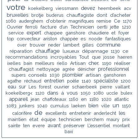
votre
devez
koekelberg
viessmann
heembeek
acv
bruxelles
brotje
buderus
chauffagiste
dont
d’acheter
1060
auderghem
d'obtenir
magnifiques
remise
Ce
1170
Ouvrier
ferroli
facture
d’un
Technicien
oertli
jette
1210
expert
service
chappee
ganshore
chaudiere
et
foyer
top
convecteur
ariston
chappée
es
noode
fantastiques
commune
over
trouver
neder
lambert
gilles
chauffage
réparation
luxueux
dépannage
1130
ce
recommandations
incroyables
Tout
que
josse
haeren
cher.
ixelles
bain
meilleurs
riello
Artisan
1190
réaliser
chauffagist
professionnel
nettoyage
agrée
dénicher
conseils
plombier
supers
1030
artisan
ganshoren
entretien
spécialiste
agathe
réchaud
poêle
1140
1200
eau
sur
Les
forest
ouvrier
schaerbeek
pierre
vaillant
dans
vous
koekelberg<
1120
à
1050
1080
uccle
bulex
appareil
jean
chaffoteaux
1160
en
1180
1020
atlantic
un
bien
1083
junkers
1040
cumulus
laeken
ville
1150
de
les
calorifère
excellents
entretenir
anderlecht
maintien
état
équipe
technicien
berchem
maury
prix
avant
sainte
ten
evere
préserver
L'essentiel
montant
baxi