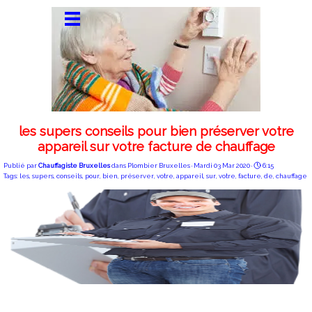
les supers conseils pour bien préserver votre
appareil sur votre facture de chauffage
Publié par
Chauffagiste Bruxelles
dans
Plombier Bruxelles
· Mardi 03 Mar 2020 ·
6:15
Tags:
les
,
supers
,
conseils
,
pour
,
bien
,
préserver
,
votre
,
appareil
,
sur
,
votre
,
facture
,
de
,
chauffage