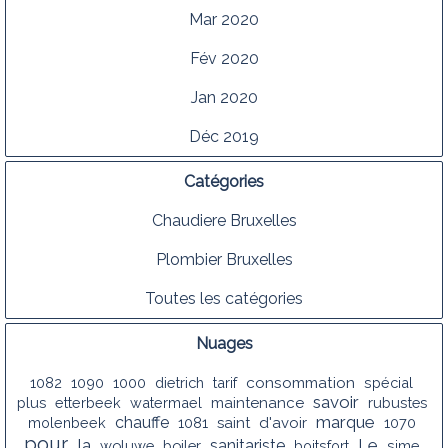
Mar 2020
Fév 2020
Jan 2020
Déc 2019
Catégories
Chaudiere Bruxelles
Plombier Bruxelles
Toutes les catégories
Nuages
1082
1090
1000
dietrich
tarif
consommation
spécial
savoir
plus
etterbeek
watermael
maintenance
rubustes
marque
chauffe
molenbeek
1081
saint
d'avoir
1070
pour
la
Le
sanitariste
woluwe
boiler
boitsfort
sime