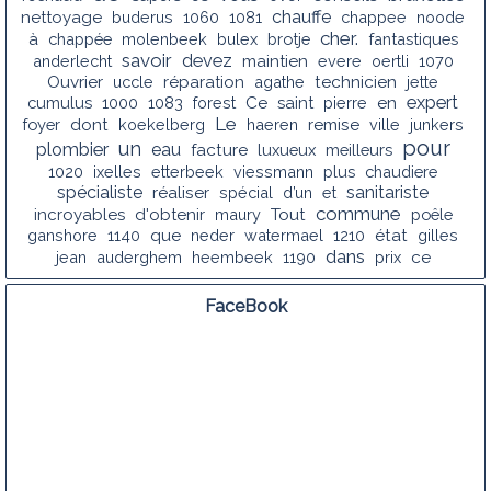
chauffe
nettoyage
buderus
1060
1081
chappee
noode
cher.
à
chappée
molenbeek
bulex
brotje
fantastiques
savoir
devez
anderlecht
maintien
evere
oertli
1070
Ouvrier
uccle
réparation
agathe
technicien
jette
expert
cumulus
1000
1083
forest
Ce
saint
pierre
en
Le
foyer
dont
koekelberg
haeren
remise
ville
junkers
pour
un
plombier
eau
facture
luxueux
meilleurs
1020
ixelles
etterbeek
viessmann
plus
chaudiere
spécialiste
sanitariste
réaliser
spécial
d’un
et
commune
incroyables
d'obtenir
maury
Tout
poêle
ganshore
1140
que
neder
watermael
1210
état
gilles
dans
jean
auderghem
heembeek
1190
prix
ce
FaceBook