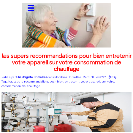
les supers recommandations pour bien entretenir
votre appareil sur votre consommation de
chauffage
Publié par
Chauffagiste Bruxelles
dans
Plombier Bruxelles
· Mardi 18 Fév 2020 ·
6:15
Tags:
les
,
supers
,
recommandations
,
pour
,
bien
,
entretenir
,
votre
,
appareil
,
sur
,
votre
,
consommation
,
de
,
chauffage