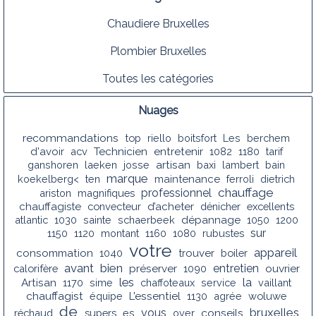
Chaudiere Bruxelles
Plombier Bruxelles
Toutes les catégories
Nuages
recommandations
top
riello
boitsfort
Les
berchem
d'avoir
acv
Technicien
entretenir
1082
1180
tarif
ganshoren
laeken
josse
artisan
baxi
lambert
bain
marque
koekelberg<
ten
maintenance
ferroli
dietrich
chauffage
professionnel
ariston
magnifiques
chauffagiste
convecteur
d’acheter
dénicher
excellents
atlantic
1030
sainte
schaerbeek
dépannage
1050
1200
sur
1150
1120
montant
1160
1080
rubustes
votre
appareil
consommation
1040
trouver
boiler
avant
bien
entretien
calorifère
préserver
1090
ouvrier
les
la
Artisan
1170
sime
chaffoteaux
service
vaillant
chauffagist
équipe
L'essentiel
1130
agrée
woluwe
de
bruxelles
vous
conseils
réchaud
supers
es
over