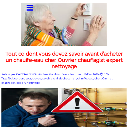
Tout ce dont vous devez savoir avant d’acheter
un chauffe-eau cher. Ouvrier chauffagist expert
nettoyage
Publié par
Plombier Bruxelles
dans
Plombier Bruxelles
· Lundi 10 Fév 2020 ·
8:00
Tags:
Tout
,
ce
,
dont
,
vous
,
devez
,
savoir
,
avant
,
d’acheter
,
un
,
chauffe
,
eau
,
cher.
,
Ouvrier
,
chauffagist
,
expert
,
nettoyage