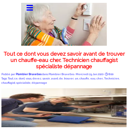
Tout ce dont vous devez savoir avant de trouver
un chauffe-eau cher. Technicien chauffagist
spécialiste dépannage
Publié par
Plombier Bruxelles
dans
Plombier Bruxelles
· Mercredi 29 Jan 2020 ·
8:00
Tags:
Tout
,
ce
,
dont
,
vous
,
devez
,
savoir
,
avant
,
de
,
trouver
,
un
,
chauffe
,
eau
,
cher.
,
Technicien
,
chauffagist
,
spécialiste
,
dépannage